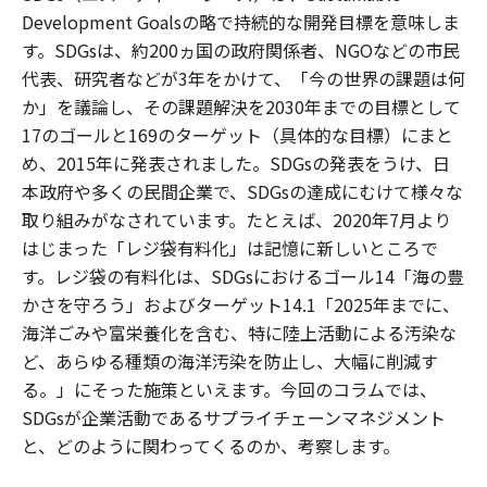
Development Goalsの略で持続的な開発目標を意味しま
す。SDGsは、約200ヵ国の政府関係者、NGOなどの市民
代表、研究者などが3年をかけて、「今の世界の課題は何
か」を議論し、その課題解決を2030年までの目標として
17のゴールと169のターゲット（具体的な目標）にまと
め、2015年に発表されました。SDGsの発表をうけ、日
本政府や多くの民間企業で、SDGsの達成にむけて様々な
取り組みがなされています。たとえば、2020年7月より
はじまった「レジ袋有料化」は記憶に新しいところで
す。レジ袋の有料化は、SDGsにおけるゴール14「海の豊
かさを守ろう」およびターゲット14.1「2025年までに、
海洋ごみや富栄養化を含む、特に陸上活動による汚染な
ど、あらゆる種類の海洋汚染を防止し、大幅に削減す
る。」にそった施策といえます。今回のコラムでは、
SDGsが企業活動であるサプライチェーンマネジメント
と、どのように関わってくるのか、考察します。