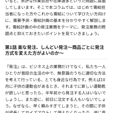
いると、余計な作業負担や在庫過多といった問題に直面
してしまいます。そこで本コラムでは、はじめて需給担
当者になった方やこれから需給について学びたい方向け
に、需要予測・需給計画の基本を分かりやすく解説しま
す。需給計画の中の発注業務をテーマに、発注業務の問
題点と抑えておきたいポイントを見ていきましょう。
第1話 楽な発注、しんどい発注～商品ごとに発注
方式を変えた方がよいのか～
『発注』は、ビジネス上の業務だけでなく、私たち一人
ひとりが普段の生活の中で、無意識のうちに適切な方法
を考えて行っている、とても身近な行為です。例えば10
月に子供の運動会があるとき、それまでに新しい運動靴
が欲しいと思ったら、半年前から発注する人はいないで
しょうし、また逆に、前日に注文する人もいないでしょ
う。なぜなら、早く頼みすぎてしまうと、その間に子供
が成長してサイズアウトして使えなくなったり、逆に直