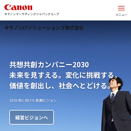
このページの本文へ
キヤノンマーケティングジャパングループ
メニュー
キヤノンITソリューションズ株式会社
液冷サーバのハウジングサービスな
共想共創カンパニー2030
データに基づき
安心・安全なモビリティで
ら
未来を見すえる。変化に挑戦する。
未来の需要を予測。
”快適な移動を楽しめる未来を”
西東京データセンター
価値を創出し、社会へとどける。
数理技術やAIにより、科学的な需給マネジメントの仕組みを構築。
車載開発におけるさまざまな課題を
発注・生産・在庫補充計画を最適化し、『欠品なき在庫削減』を実
GPU・HPCサーバ対応の液冷方式ハウジングサービスを提供
2030年に向けた長期ビジョン
当社の豊富な車載開発実績とソフトウェア技術力で支援します。
現。
世界基準の運営品質のデータセンターをもっと身近に
経営ビジョンへ
車載システム開発へ
需要予測・需給計画ソリューションへ
ブランドコンテンツへ