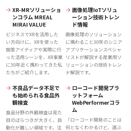
XR-MRソリューショ
画像処理IoTソリュ
ンコラム MREAL
ーション技術トレン
MIRAI VALUE
ド情報
ビジネスでXRを活用した
画像処理のソリューション
い方向けに、XRを使った
に携わること30年のシニア
施策アイディアや実際に行
アプリケーションスペシャ
った活用シーンを、XR事業
リストが解説する産業用ソ
に30年近く携わってきた私
リューションの技術トレン
たちがご紹介します。
ド解説です。
不良品データ不足で
ローコード開発プラ
も始められる食品外
ットフォーム
観検査
WebPerformerコラ
ム
食品分野の外観検査は見た
「ローコード開発のことは
目のばらつきが大きく、自
何となくわかるけど、選ぶ
動化が難しい領域です。注