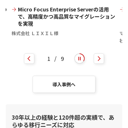
量の
Micro Focus Enterprise Serverの活用
で、高精度かつ高品質なマイグレーション
を実現
株式会社 ＬＩＸＩＬ様
マ
社
1
/
9
自動再生を開始
自動再生を停止
導入事例へ
30年以上の経験と120件超の実績で、あ
らゆる移行ニーズに対応