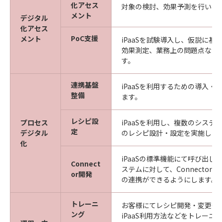
化アセス
対象の検討、効果予測を行いま
メント
デジタル
化アセス
PoC支援
メント
iPaaSを試験導入し、仮説に基
効果測定、業務上の問題点など
す。
連携基盤
iPaaSを利用するための導入・
整備
ます。
レシピ設
プロセス
iPaaSを利用し、複数のシステ
定
デジタル
のレシピ設計・設定を実施しま
化
iPaaSの標準機能にて呼び出し
Connect
ステムに対して、Connector
or開発
の連携ができるようにします。
トレーニ
お客様にてレシピ開発・変更等
ング
iPaaS利用方法などをトレーニ