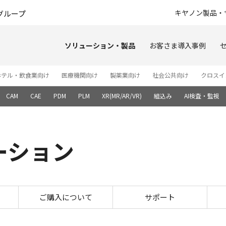
このページの本文へ
キヤノン製品・
グループ
ソリューション・製品
お客さま導入事例
ホテル・飲食業向け
医療機関向け
製薬業向け
社会公共向け
クロスイ
CAM
CAE
PDM
PLM
XR(MR/AR/VR)
組込み
AI検査・監視
ーション
画像処理ソリューション
ご購入について
サポート