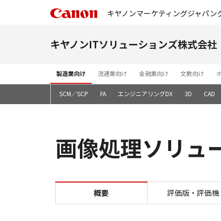
キヤノンマーケティングジャパン
キヤノンITソリューションズ株式会社
製造業向け
流通業向け
金融業向け
文教向け
基幹システム
SCM／SCP
FA
エンジニアリングDX
3D
CAD
画像処理ソリュ
概要
評価版・評価機