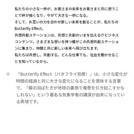
私たちの小さな一歩が、お客さまの未来をお客さまと共に想うこ
とで絆が強くなり、やがて大きな一歩になる。
そして、お互いの力を合わせ新しい未来を創ることが、私たちの
Butterfly Effect。
共想共創ステーションは、共想と共創のいまを伝えるITビジネス
コンテンツ。さまざまな想いを持つ蝶がこの共想共創ステーショ
ンに集まり、仲間と共に新しい未来へ飛び立ちます。
私たちは共想し、共創する。どんな仕事でも、社会を動かせるこ
とを知っているから。
「Butterfly Effect（バタフライ効果）」は、小さな変化が
※
時間の経過と共に大きな変化になることを意味する言葉
で、「蝶の羽ばたきが地球の裏側で竜巻を引き起こすかも
しれない」という著名な気象学者の講演が由来になってい
る表現です。