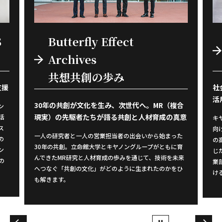
Message From Us
私たちの想い
社会課題に対応した共通基盤の提供とデータの利
生
活用で業務変革を実現
合
生
真意
ビ
キヤノンITソリューションズは、物流業、小売/卸売業に
果
向けたビジネスを展開しています。サプライチェーン全体
た
務
の高度化や社会課題への対応、AIやデータの利活用を通
育
術
じた新たな価値の創出に向けて、流通ソリューション事
未来
用
業部を担当する上席執行役員の深井伸比古が、業界にお
ひ
V
ける課題解決への挑戦に向けた想いを語ります。
ま