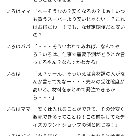
いろはママ
「へーそうなの？安くなるの？まぁ！いつ
も買うスーパーより安いじゃない！？これ
はお得だわー！でも、なぜ定期便だと安い
の？」
いろはパパ
「・・・そういわれてみれば、なんでや
ろ？いろは、仕事で需要予測がどうとか言
ってるやん？なんでかわかる」
いろは
「え？うーん、そういえば資材課の人がな
んか言ってたなー・・・先々の受注確度が
高いと、材料をまとめて発注できるか
ら・・・」
いろはママ
「安く仕入れることができて、その分安く
販売できるってことね！この前話してたデ
ィスカウントショップの例と同じね！」
いろはパパ
「なるほどー・・・そういわれると納得や