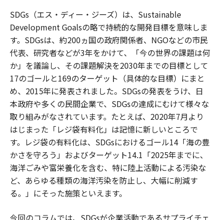
SDGs（エス・ディー・ジーズ）は、Sustainable
Development Goalsの略で持続的な開発目標を意味しま
す。SDGsは、約200ヵ国の政府関係者、NGOなどの市民
代表、研究者などが3年をかけて、「今の世界の課題は何
か」を議論し、その課題解決を2030年までの目標として
17のゴールと169のターゲット（具体的な目標）にまと
め、2015年に発表されました。SDGsの発表をうけ、日
本政府や多くの民間企業で、SDGsの達成にむけて様々な
取り組みがなされています。たとえば、2020年7月より
はじまった「レジ袋有料化」は記憶に新しいところで
す。レジ袋の有料化は、SDGsにおけるゴール14「海の豊
かさを守ろう」およびターゲット14.1「2025年までに、
海洋ごみや富栄養化を含む、特に陸上活動による汚染な
ど、あらゆる種類の海洋汚染を防止し、大幅に削減す
る。」にそった施策といえます。
今回のコラムでは、SDGsが企業活動であるサプライチェ