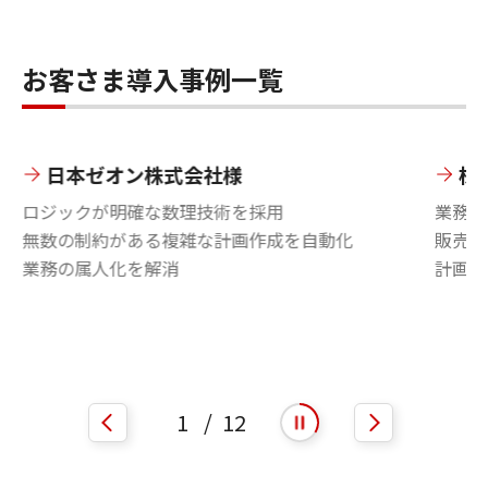
お客さま導入事例一覧
日本ゼオン株式会社様
株
ロジックが明確な数理技術を採用
業務志
無数の制約がある複雑な計画作成を自動化
販売状
業務の属人化を解消
計画業
1
/
12
自動再生を開始
自動再生を停止