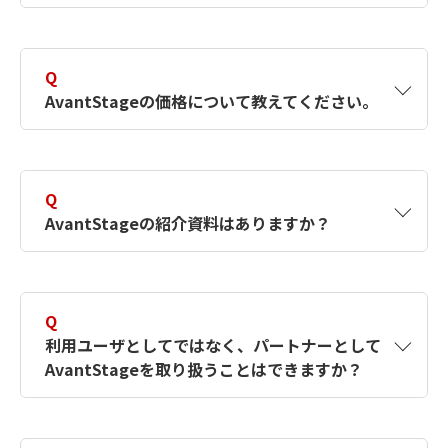
A
AvantStageは、サービス提供ではなく個々の
お客さまに応じたSI案件としての導入になりま
Q
すので、お客さまごとに保守の内容、体制、窓
AvantStageの価格について教えてください。
口は異なります。
A
AvantStageは個々のお客さま様に応じたSI案件
としての導入になります。お客さまごとに必要
Q
となる費用は変わってきます。そのためご要件
AvantStageの紹介資料はありますか？
をお聞かせいただいた後にご提示するようにし
ております。
A
メニューの資料ダウンロードからAvantStage
の紹介資料をダウンロードすることができま
Q
す。
利用ユーザとしてではなく、パートナーとして
AvantStageを取り扱うことはできますか？
A
現時点ではAvantStageとしてのパートナー