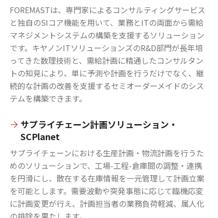
FOREMASTは、専門家によるコンサルティングサービス
と独自のSIコア機能を用いて、業務とITの両面から需給
マネジメントシステムの構築を支援するソリューション
です。キヤノンITソリューションズのR&D部門が長年培
ってきた数理技術と、需給計画に精通したコンサルタン
トの知見により、単に予測や計画を行うだけでなく、継
続的な計画の改善を支援するセミオーダーメイドのシス
テムを構築できます。
サプライチェーン計画ソリューション・
SCPlanet
サプライチェーンにおける生産計画・物流計画を行うた
めのソリューションで、工場-工程-倉庫間の調整・連携
を円滑にし、散在する在庫情報を一元管理して計画立案
を可能とします。需要波動や突発事態に応じて臨機応変
に計画変更が行え、計画担当者の業務負荷軽減、属人化
の排除を果たします。