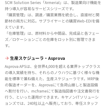
SCM Solution Series「Armerial」は、製造業向け機能を
持つ導入が容易なサービスシリーズです。
「購買管理」は、調達／購買業務を統合し、直接材と関
節材の両方に対応。サプライヤーとの購買Web-EDIを備
えています。
「在庫管理」は、原材料から中間品、完成品と各フェー
ズ／ロケーションごとの在庫をロット別に管理できま
す。
生産スケジューラ・Asprova
Asprova APSは、全世界4,000を超える業界トップクラス
の導入実績を持ち、それらのノウハウに基づく様々な機
能を標準で兼ね備えた、生産スケジューラです。MRP後
の製造オーダーを、Asprovaにて負荷山崩しと製造設備
へ割付を行い、mcframeにて製造指図書や注文書発行を
行う、といった運用ができます。キヤノンITソリューシ
ョンズでは、240社以上へ販売しており、専任スタッフ