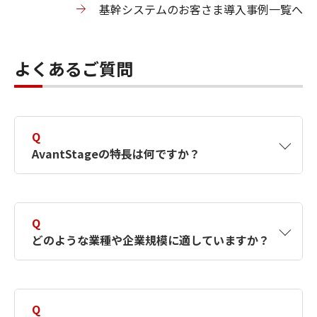
基幹システムのお客さま導入事例一覧へ
よくあるご質問
Q
AvantStageの特長は何ですか？
A
AvantStageは、キヤノンITソリューションズが
提唱するBest of Breed型で基幹業務のソリュ
Q
ーションを提供するコンセプトです。需要予
どのような業種や企業規模に適していますか？
測・需給計画の「FOREMAST」、生産管理・原
価管理・販売物流の「mcframe」、生産スケジ
ューラの「ASPROVA」、統合会計・人事／給
A
AvantStageはオールインワン型では無く、国
与の「SuperStream-NX」を組み合わせて、お
産のパッケージ製品を組み合わせてご提供する
Q
客さまの業務に合わせた最適なソリューション
ソリューションコンセプトであるため、各パッ