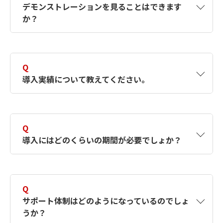
デモンストレーションを見ることはできます
を提供、柔軟なシステムの構築、導入、運用が
ケージ製品をどこまで導入するかによって、対
か？
できます。
象業種や企業規模は変わってきます。例えば、
生産管理の仕組みを検討しているお客さまの場
合であれば対象業種は製造業となり、mcframe
A
AvantStageはお客さまのご要件に合わせて
の特性から対象企業は売上高が数百億円以上の
個々の国産パッケージを組み合わせるものとな
Q
企業で導入を検討されております。
りますので、AvantStageとしてのデモをお見せ
導入実績について教えてください。
することはできません。現在の業務課題から特
に関心のあるパッケージについてご連絡いただ
ければ、そちらをご紹介することは可能です。
A
これまでの導入実績として、AvantStageを構成
するパッケージの単体導入としては約300社と
Q
なります。複数パッケージを組み合わせて導入
導入にはどのくらいの期間が必要でしょか？
している事例もございます。導入事例を公開し
ておりますので、ぜひご確認ください。
A
システムの規模によって異なるため一概には言
えませんが、短いもので1年、複数の工場に展
Q
開していく長いもので2年から3年となります。
サポート体制はどのようになっているのでしょ
うか？