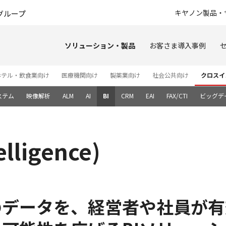
このページの本文へ
キヤノン製品・
グループ
ソリューション・製品
お客さま導入事例
ホテル・飲食業向け
医療機関向け
製薬業向け
社会公共向け
クロスイ
ステム
映像解析
ALM
AI
BI
CRM
EAI
FAX/CTI
ビッグデ
elligence)
のデータを、経営者や社員が有