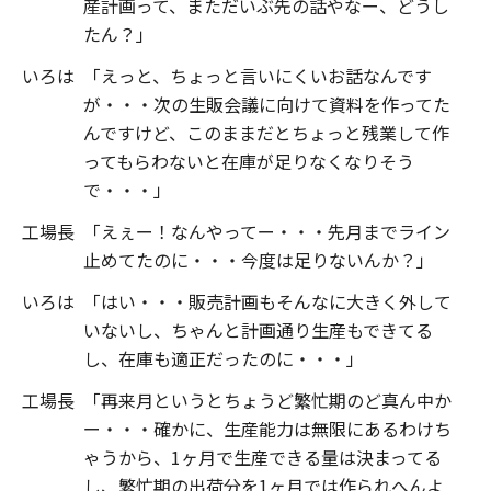
産計画って、まただいぶ先の話やなー、どうし
たん？」
いろは
「えっと、ちょっと言いにくいお話なんです
が・・・次の生販会議に向けて資料を作ってた
んですけど、このままだとちょっと残業して作
ってもらわないと在庫が足りなくなりそう
で・・・」
工場長
「えぇー！なんやってー・・・先月までライン
止めてたのに・・・今度は足りないんか？」
いろは
「はい・・・販売計画もそんなに大きく外して
いないし、ちゃんと計画通り生産もできてる
し、在庫も適正だったのに・・・」
工場長
「再来月というとちょうど繁忙期のど真ん中か
ー・・・確かに、生産能力は無限にあるわけち
ゃうから、1ヶ月で生産できる量は決まってる
し、繁忙期の出荷分を1ヶ月では作られへんよ