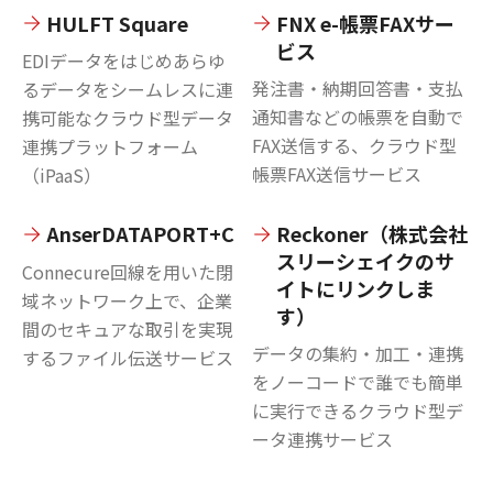
HULFT Square
FNX e-帳票FAXサー
ビス
EDIデータをはじめあらゆ
発注書・納期回答書・支払
るデータをシームレスに連
通知書などの帳票を自動で
携可能なクラウド型データ
FAX送信する、クラウド型
連携プラットフォーム
帳票FAX送信サービス
（iPaaS）
AnserDATAPORT+C
Reckoner（株式会社
スリーシェイクのサ
Connecure回線を用いた閉
イトにリンクしま
域ネットワーク上で、企業
す）
間のセキュアな取引を実現
データの集約・加工・連携
するファイル伝送サービス
をノーコードで誰でも簡単
に実行できるクラウド型デ
ータ連携サービス