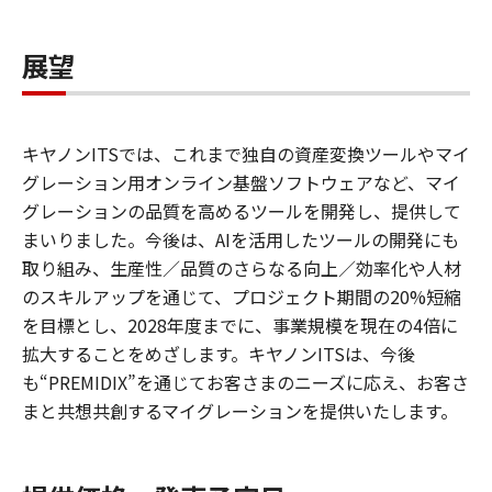
展望
キヤノン
ITS
では、これまで独自の資産変換ツールやマイ
グレーション用オンライン基盤ソフトウェアなど、マイ
グレーションの品質を高めるツールを開発し、提供して
まいりました。今後は、
AI
を活用したツールの開発にも
取り組み、生産性／
品質のさらなる向上
／
効率化や人材
のスキルアップを通じて、
プロジェクト期間の
20%
短縮
を目標とし、
2028
年度までに、事業規模を現在の4倍に
拡大することをめざします。キヤノン
ITS
は、今後
も“
PREMIDIX
”を通じてお客さまのニーズに応え、お客さ
まと共想共創するマイグレーションを提供いたします。