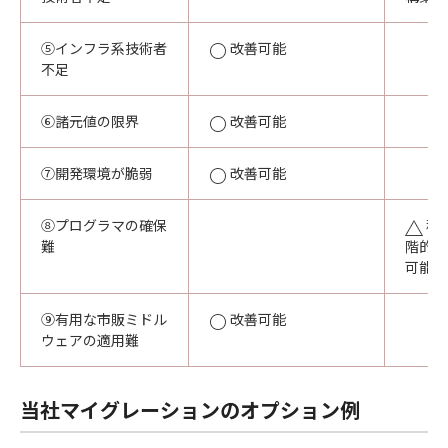
⑤インフラ系技術者
改善可能
不足
⑥諸元値の限界
改善可能
⑦開発環境が脆弱
改善可能
⑧プログラマの確保
移
難
階的に
可能
⑨有用な市販ミドル
改善可能
ウェアの適用難
当社マイグレーションのオプション例