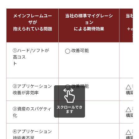
メインフレームユー
当社の標準マイグレーシ
当社の
ザが
ョン
抱えられている問題
による期待効果
＋α
た
①ハード/ソフトが
改善可能
高コス
ト
②アプリケーション
改善可能
移
改善が非効率
構築す
スクロールでき
③資産のスパゲティ
移
ます
化
構築す
④アプリケーション
移
技術者不足
構築す