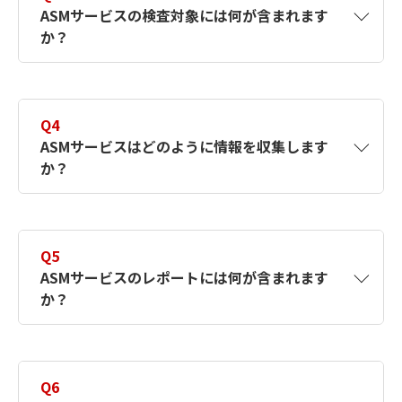
ASMサービスの検査対象には何が含まれます
アの脆弱性、アンダーグラウンドフォーラム
か？
に流出している認証情報、偽ドメインの疑い
のあるドメインなど、20種類の情報が含まれ
ます。
A3
検査対象ドメインに関連するインターネット
上からアクセス可能な機器が対象です。
Q4
ドメイン名と関連しないグローバル固定IPア
ASMサービスはどのように情報を収集します
ドレスを持つ機器や、グローバル固定IPアド
か？
レスを持たない機器は対象外です。
A4
本サービスで使用するツール「Menaya」には
2つの機能があり、機能ごとに収集方法が異な
Q5
ります。
ASMサービスのレポートには何が含まれます
1. CyberRating（ASM機能）はShodanや
か？
Censysなど400以上の情報源からインターネ
ット上の資産情報を収集します。
2. WebScanner（Web脆弱性・マルウェア検
A5
検査対象ドメインに関連するIP・サブドメイ
査機能）はMenaya社独自のスキャナーで機器
ンの一覧、脆弱性の一覧が含まれます。
Q6
を検査します。