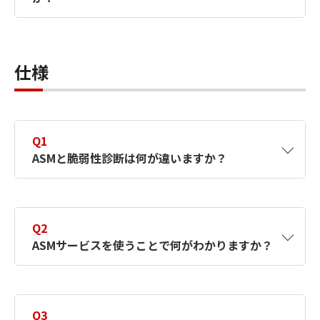
A2
1契約当たり1ドメインです。サブドメインは
同一契約に含まれます。
仕様
例
1契約：example.com、
www.example.com、ftp.example.com
2契約：example1.com、example2.com
Q1
ASMと脆弱性診断は何が違いますか？
A1
ASMは外部から見えるIT資産を把握し、リス
クを継続的に監視します。
Q2
脆弱性診断は内部・外部の双方から特定のシ
ASMサービスを使うことで何がわかりますか？
ステムやアプリケーションの脆弱性を詳細に
検査します。
用途に応じて使い分ける（併用する）ことを
A2
検査対象ドメインに関連するIT資産の一覧
推奨しています。
と、攻撃面（外部から攻撃の対象になる箇
Q3
所）がわかります。具体的には、ソフトウェ