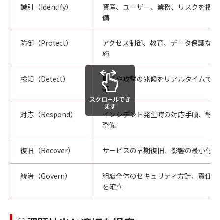
識別（Identify）
資産、ユーザー、業務、リスクを把握
備
防御（Protect）
アクセス制御、教育、データ保護など
施
検知（Detect）
異常や攻撃の兆候をリアルタイムで検
築
スクロールでき
ます
対応（Respond）
インシデント発生時の対応手順、報告
整備
復旧（Recover）
サービスの早期復旧、影響の最小化、
統治（Govern）
組織全体のセキュリティ方針、責任体
を確立