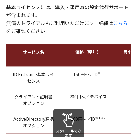
基本ライセンスには、導入・運用時の設定代行サポート
が含まれます。
無償のトライアルもご利用いただけます。詳細は
こちら
をご確認ください。
サービス名
価格（税別）
最小購
※1
ID Entrance基本ライ
150円～／ID
センス
クライアント証明書
200円～／デバイス
オプション
※1※2
ActiveDirectory連携
100円～／ID
オプション
スクロールでき
ます