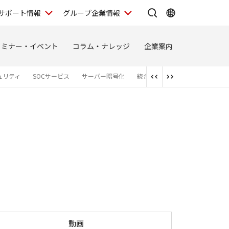
サポート情報
グループ企業情報
セミナー・イベント
コラム・ナレッジ
企業案内
ュリティ
SOCサービス
サーバー暗号化
統合ID管理
のぞき見防止
ppCheck
動画