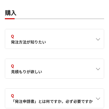
A
証明書有効期限は、当社EDI製品からクライア
ン番号が無効となりますのでご注意ください。
ント証明書の発行作業を行った日から3年間と
購入
なります。
Q
発注方法が知りたい
A
お取引のあるソフトウェア販売代理店様にご注
文いただくか、弊社（キヤノンITソリューショ
Q
ンズ株式会社）に直接ご発注ください。弊社に
見積もりが欲しい
ご発注いただく場合にはご注文書および発注申
請書が必要です。
ご購入についてはこちら
A
「製品名称」「数量」「ソフトウェアのシリア
ル番号」（既にソフトウェアをお持ちでオプシ
Q
ョン品を追加購入する場合）をお手元にお控え
「発注申請書」とは何ですか。必ず必要ですか
の上、問合せフォームより、お見積りをご依頼