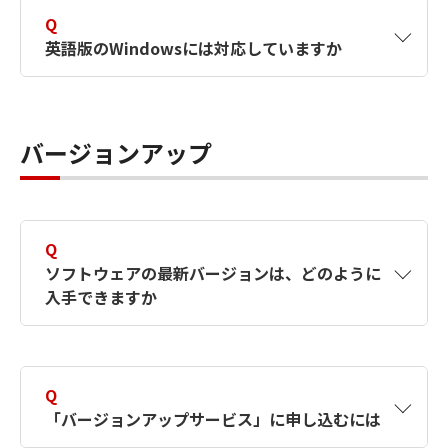
れている環境であれば、保守サポート対象とな
のメニューバー>” ヘルプ ”（ または ” ？ ” ）>
の他の国における登録商標または商標です。
Q
ります。
“ バージョン情報 “ を表示しご確認ください。
英語版のWindowsには対応していますか
OS対応表はこちら
弊社にて動作検証済みの環境については、営業
WindowsおよびWindows Serverは、米国
※
A
日本語版Windowsのみ対応しています。
までご確認ください。
MicrosoftCorporation の、米国、日本およびそ
WindowsおよびWindows Serverは、米国
※
の他の国における登録商標または商標です。
バージョンアップ
MicrosoftCorporation の、米国、日本およびそ
特定の環境での検証については、有償となる場
※
の他の国における登録商標または商標です。
合がございます。
OS対応表はこちら
Q
ソフトウェアの最新バージョンは、どのように
入手できますか
A
年間保守サービスパックに加入している場
合、「バージョンアップサービス」をご利
Q
用し最新のバージョンをご入手ください
「バージョンアップサービス」に申し込むには
（お客さまより利用申し込みが必要）。