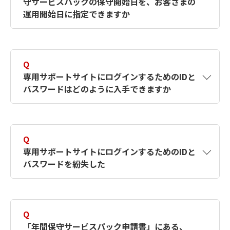
守サービスパックの保守開始日を、お客さまの
例えば、4月1日にご注文いただいた場合でも、4
※
運用開始日に指定できますか
月30日にご注文いただいた場合でも、保守開始
日は5月1日となります。
A
ソフトウェア提供会社様が、お客さまへ納品前
にインストール・構築・開発・テスト等をされ
ただし、ご注文いただいた日からその月末まで
Q
る場合においても、技術的なお問い合わせをし
は、サービス期間として保守サービスをご提供
専用サポートサイトにログインするためのIDと
ていただくには年間保守サービスパックの加入
パスワードはどのように入手できますか
いたします。
が必要です。保守精算金が発生してしまいます
ので、ソフトウェアと年間保守サービスパック
尚、ソフトウェアの購入月の翌月以降に年間保
は同月中にご発注いただくようお願いいたしま
A
年間保守サービスパックに加入されていれば、
守サービスパックにご注文いただく場合は、保
す。
ライセンス証書発行後1カ月以内にID・パスワ
Q
守精算金を申し受けますのでご了承ください。
保守精算金について
ードをメールにてご案内しています。メールの
専用サポートサイトにログインするためのIDと
送信先は、加入時ご記入いただいた「年間保守
パスワードを紛失した
サービスパック申請書（兼 保守ユーザ登録
保守精算金について
書）」内の、「保守契約者情報」又は「サポー
ト情報案内先」にご記入いただいたメールアド
A
IDとパスワードを再発行いたします。専用フォ
レスです。メールがお手元に届いていない場合
ームよりお問い合わせください。お問い合わせ
Q
は、上記申請書をご確認の上お問い合わせくだ
の際は登録したメールアドレスが必要になりま
「年間保守サービスパック申請書」にある、
さい。
す。