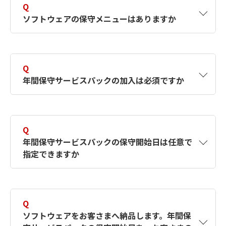
Q
ソフトウェアの保守メニューはありますか
A
年間保守サービスパックをご用意しています。
契約期間は1年単位で、サポートセンターによ
Q
る電話サポート、無償バージョンアップ、優待
年間保守サービスパックの加入は必須ですか
価格でのメジャーバージョンアップ提供、通信
機器の無償修理などのサービスメニューがあり
ます。
A
必須ではありませんが、製品ご購入後のお問い
合わせや各種サポートがご利用いただけなくな
Q
年間保守サービスパックについてはこちら
りますのでご加入をお勧めします。
年間保守サービスパックの保守開始日は任意で
指定できますか
A
保守開始日は指定できません。一律で、年間保
守サービスパックをご注文いただいた翌月1日
Q
からの開始となります。
ソフトウェアをお客さまへ納品します。年間保