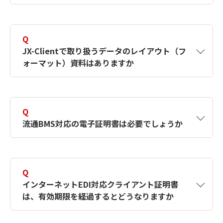
EDIコラムページへ
A
流通BMSに対応した製品は複数ございます。ど
の製品を選択するかは、EDIコラムを参考にご
Q
選択ください。
JX-Clientで取り扱うデータのレイアウト（フ
ォーマット）資料はありますか
弊社ソフトウェアにおいては、卸・メーカー企
業として小売業より受注をする企業様には
A
メッセージバージョンごとに資料を用意してい
「EDI-Master B2B for JX-Client」が多く利用
ますので、お問い合わせフォームよりご依頼く
されています。
Q
ださい。
流通BMS対応の電子証明書は必要でしょうか
EDIコラムページへ
依頼時にはメッセージバージョンをご指定くだ
A
サーバ側クライアント側双方の取り決めによっ
さい。（メッセージバージョンが不明な場合
て決まります。クライアント側の任意選択であ
は、その旨お書き添えください。最新の標準メ
Q
った場合でも、インターネット上での身分証明
ッセージ資料をお送りいたします。）
インターネットEDI対応クライアント証明書
として認証セキュリティ強化につながるため、
は、有効期限を経過するとどうなりますか
利用されることが勧められています。
お問い合わせフォームへ