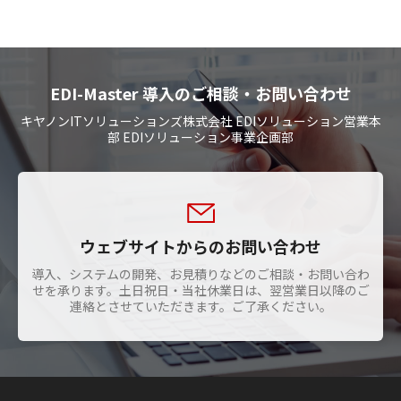
のバージョン、又は、最新バージョン）。「マ
い。シリアル番号は、ソフトウェアのメニュー
ニュアル・マスターCD 再発行依頼書」をダウ
バー>” ヘルプ ”（ または ” ？ ” ）> “ バージョ
ンロードしてお送りください。ご契約者専用の
ン情報 “ を表示しご確認ください。
サポートサイトから、依頼書をダウンロードで
EDI-Master 導入のご相談・お問い合わせ
きます。（専用サポートサイトのIDとパスワー
新旧名称対応表 （PDF形式／0.19Mバイ
キヤノンITソリューションズ株式会社 EDIソリューション営業本
ドが必要です）
部 EDIソリューション事業企画部
ト）
年間保守サービスパックに未加入の場合、新た
お問い合わせフォームへ
にご購入いただく必要がございます。
ウェブサイトからのお問い合わせ
導入、システムの開発、お見積りなどのご相談・お問い合わ
せを承ります。土日祝日・当社休業日は、翌営業日以降のご
連絡とさせていただきます。ご了承ください。