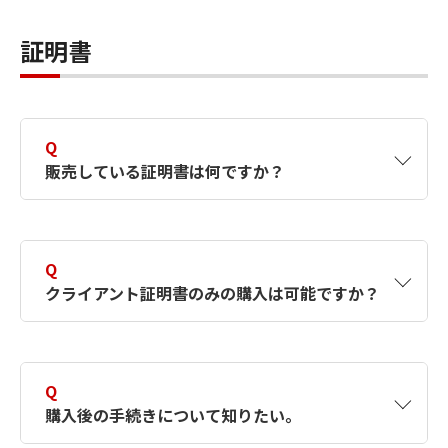
A
有効期限が切れる前に、ご登録されたお客さま
当社で「EDI-Master B2B for JX-Client」向け
宛にご案内が届きます。引き続き電子証明書を
に取り扱う電子証明書は、データ交換共通認証
証明書
利用する場合には、「インターネットEDI対応
局である株式会社インテックが発行する「イン
クライアント証明書」をご購入ください。
ターネットEDI対応クライアント証明書」で
す。
Q
販売している証明書は何ですか？
A
当社では、株式会社インテックのインターネッ
トEDI対応クライアント証明書を販売していま
Q
す。
クライアント証明書のみの購入は可能ですか？
A
クライアント証明書のみの販売はできません。
証明書自動取得機能を持つ以下当社指定の製品
Q
との利用が前提となります。
購入後の手続きについて知りたい。