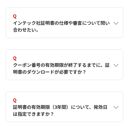
A
インテック社の認証局運用規定（CPS）をご確
更新後、再度待機用端末へ証明書をコピーする
認ください。
必要があります。
Q
インテック社 認証局運用規定（CPS）は
インテック社証明書の仕様や審査について問い
こちら
コピーした待機用端末では自動更新されません
合わせたい。
のでご注意ください。
A
インテック社HPに記載の事務局までお問い合
わせください。
Q
インテック社HPはこちら
クーポン番号の有効期限が終了するまでに、証
明書のダウンロードが必要ですか？
A
インテック社審査完了までの期日となります。
ご購入から5ヶ月以内にインテック社へ申請書
Q
類を提出し、審査を完了いただけるようお願い
証明書の有効期限（3年間）について、発効日
いたします。
は指定できますか？
クーポン番号の有効期限が過ぎた場合、クーポ