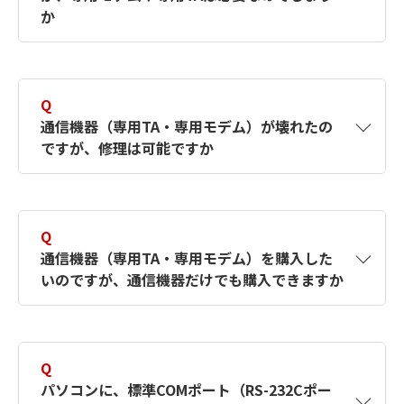
か
A
必要ありません、通信環境はお客さまがご用意
ください。イーサネット接続環境でご利用いた
Q
だくか、ダイヤルアップ接続（PPP接続）がで
通信機器（専用TA・専用モデム）が壊れたの
きる通信機器をご用意ください。
ですが、修理は可能ですか
A
現在修理可能な通信機器は、「TCOM2420HA
II（専用モデム）」及び「ALEXON TD451（専
Q
用TA）」です。
通信機器（専用TA・専用モデム）を購入した
いのですが、通信機器だけでも購入できますか
年間保守サービスパックに加入中のお客さまは
無償で修理を承ります。「修理依頼書 」をダウ
A
弊社の通信ソフトウェアと併せてご利用いただ
ンロードしてお送りください。ご契約者専用の
く場合に限り、通信機器のみご購入いただくこ
サポートサイトから、依頼書をダウンロードで
Q
とは可能です。また、通信機器の万が一の故障
きます。（専用サポートサイトのIDとパスワー
パソコンに、標準COMポート（RS-232Cポー
時に備えて予め予備機を所有していただくこと