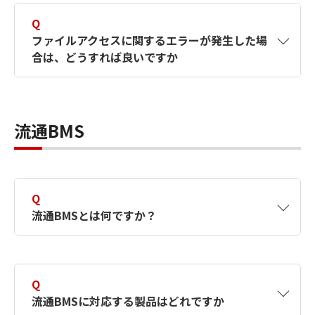
EDI-Master B2B for BANK TCP／IP-Clientを起
Standardには、送信前／受信後にデータの文
動するよう連携させれば、Windowsサービス
Q
字コードを変換する機能があります。
起動に対応できます。
ファイルアクセスに関するエラーが発生した場
合は、どうすれば良いですか
特定の文字コードについて対応可否を弊社にお
EDI-Master JS Enterpriseについてはこち
問い合わせいただく場合、データ内の「半角文
ら
A
ウイルス対策ソフトをご使用されている場合、
字／全角文字」それぞれについて、「変換前／
そのソフトによるファイルアクセス処理がエラ
変換後」の文字コードが何か、を予めご確認の
流通BMS
ーを引き起こす要因となる可能性があります。
上お問い合わせください。
対象ファイルが存在するフォルダを、ウイルス
尚、各製品のプロダクトガイドにて、対応文字
対策ソフトの監視対象から除外してください。
コードの詳細をご案内しています。
Q
流通BMSとは何ですか？
プロダクトガイドのダウンロードへ
A
流通業界で広く利用されているEOS（JCA手
順）に代わる、新たな取り決めのことです。詳
Q
しくは、流通BMSの基礎からわかりやすく解説
流通BMSに対応する製品はどれですか
した下記ページをご覧ください。