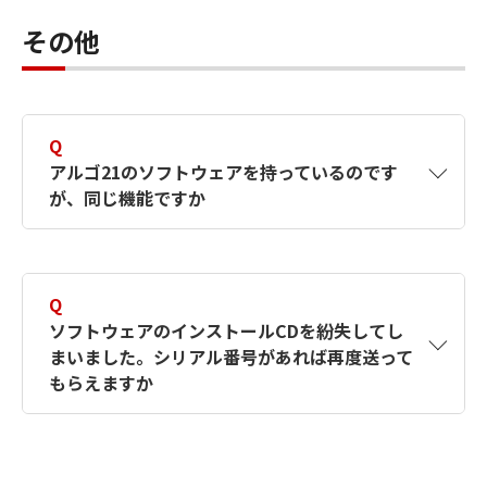
に記入したお名前の捺印をお願いいたします。
その他
Q
アルゴ21のソフトウェアを持っているのです
が、同じ機能ですか
A
はい、アルゴ21で扱っていたNTSシリーズソフ
トウェアはEDI-Masterシリーズソフトウェアの
Q
前身です。新旧名称対応表をご確認ください。
ソフトウェアのインストールCDを紛失してし
新名称欄に記載されたソフトウェアの機能・イ
まいました。シリアル番号があれば再度送って
ンターフェイスは基本的に旧名称のものと同じ
もらえますか
です。
A
年間保守サービスパックに加入されていれば、
製品名が不明確な場合、ソフトウェアのシリア
再度CDをお送りいたします（お客さま購入時
ル番号をお控えの上弊社にお問い合わせくださ