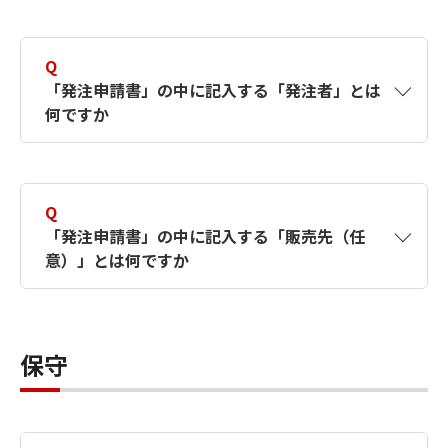
ください。
A
発注申請書とは、ご注文に際し、事前に確認が
必要な内容をお客さまに記載していただく文書
尚、依頼時には、ソフトウェアの使用者（「自
Q
です。
社使用」あるいは「お客さまへ再販」）をご明
「発注申請書」の中に記入する「発注者」とは
示ください。シリアル番号は、ソフトウェアの
何ですか
専用通信機器を必要とする通信ソフトウェア
メニューバー>” ヘルプ ”（ または ” ？ ” ）> “
や、年間保守サービスパックをご注文いただく
バージョン情報 “ を表示しご確認ください。
A
弊社宛に商品をご注文いただく会社様を指しま
場合には必ず必要です。ホームページよりダウ
す。
ンロードしてご利用ください。
Q
ご購入についてはこちら
「発注申請書」の中に記入する「販売先（任
意）」とは何ですか
発注申請書のダウンロードはこちら
A
発注者様から別のお客さまへ商品を再販される
場合、そのお客さまを指します。
保守