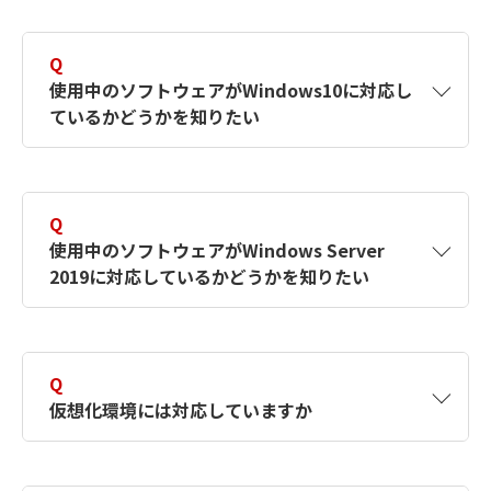
Q
使用中のソフトウェアがWindows10に対応し
ているかどうかを知りたい
A
ソフトウェアのバージョンをご確認ください。
その上でOS対応状況、OS対応表にてご確認く
Q
ださい。
使用中のソフトウェアがWindows Server
2019に対応しているかどうかを知りたい
バージョンがわからない場合、ソフトウェアの
「シリアル番号」をお控えの上弊社にお問い合
A
ソフトウェアのバージョンをご確認ください。
わせください。シリアル番号は、ソフトウェア
その上で「OS対応表」にてご確認ください。
のメニューバー>” ヘルプ ”（ または ” ？ ” ）>
Q
“ バージョン情報 “ を表示しご確認ください。
仮想化環境には対応していますか
バージョンがわからない場合、ソフトウェアの
「シリアル番号」をお控えの上弊社にお問い合
WindowsおよびWindows Serverは、米国
※
A
原則、製品が対応しているOSの動作が保証さ
わせください。シリアル番号は、ソフトウェア
MicrosoftCorporation の、米国、日本およびそ