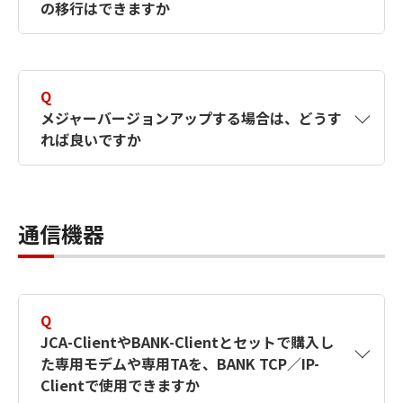
の移行はできますか
ル」も付属されています。
A
通信プロトコルが違い、設定内容が異なるため
移行できません。
Q
メジャーバージョンアップする場合は、どうす
れば良いですか
A
メジャーバージョンアップ対象製品へのバージ
ョンアップの際は、ご発注書と合わせて以下の
通信機器
申請書をご提出ください。
メジャーバージョンアップ申請書はこちら
（PDF形式／0.14Mバイト）
Q
JCA-ClientやBANK-Clientとセットで購入し
た専用モデムや専用TAを、BANK TCP／IP-
Clientで使用できますか