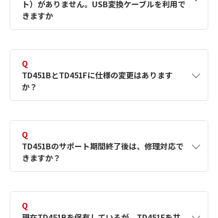
ドが必要です）
ト）がありません。USB変換ケーブルを利用で
をお勧めいたします。
きますか
年間保守サービスパック未加入のお客さまは、
通信機器のみご購入いただく場合は、発注申請
お問い合わせください。
A
弊社で動作確認しているUSB変換ケーブルをご
書に「通信ソフトウェアのシリアル番号」が必
利用ください。（これ以外は動作確認できてい
要になります。シリアル番号は、ソフトウェア
Q
ませんので使用しないでください）
のメニューバー>” ヘルプ ”（ または ” ？ ” ）>
TD451BとTD451Fに仕様の変更はあります
“ バージョン情報 “ を表示しご確認ください。
か？
【コンテック社製】
A
仕様に関して変更はございません。
RS-232C 1chマイクロコンバータ 型番：
COM-1（USB）H
Q
TD451Bのサポート期間終了後は、修理対応で
絶縁型RS-232C 1chマイクロコンバータ 型
きますか？
番：COM-1P（USB）H
A
TD451Bのサポート終了後は、修理対応ができ
上記は弊社の以下製品に対応しています。
ませんので、TD451Fへのお買い替えが必要と
Q
なります。
現在TD451Bを保有しているが、TD451Fを共