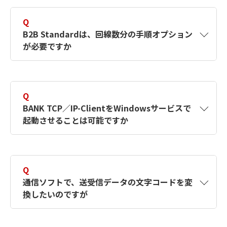
A
1回線版は100件です。接続先数はベースライセ
ンスに含まれます。
Q
B2B Standardは、回線数分の手順オプション
が必要ですか
A
回線数に関わらず必要な手順オプションは1つ
のみです。
Q
BANK TCP／IP-ClientをWindowsサービスで
起動させることは可能ですか
A
EDI-Master B2B for BANK TCP／IP-Client単体
では、Windowsサービス起動に対応していま
Q
せん。
通信ソフトで、送受信データの文字コードを変
換したいのですが
EDI-Masterシリーズの運用管理ソフトウェア
（下記「EDI-Master JS Enterprise」）から
A
通信ソフト（BANK TCP／IP-Client）やB2B