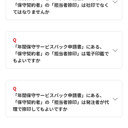
「保守契約者」の「担当者捺印」は社印でなく
ログインID・パスワードのお問い合わせへ
ログインID・パスワードのお問い合わせへ
てはなりませんか
A
ご担当者様の捺印で結構です。
Q
「年間保守サービスパック申請書」にある、
「保守契約者」の「担当者捺印」は電子印鑑で
もよいですか
A
電子印鑑では承れません。お手数ですが紙面で
捺印した上でデジタル化（PDF、TIFF等）し、
Q
メールに添付していただきますようお願い申し
「年間保守サービスパック申請書」にある、
上げます。
「保守契約者」の「担当者捺印」は発注者が代
理で捺印してもよいですか
A
代理捺印では承れません。必ず「保守契約者」