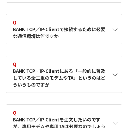
A
専用モデムや専用TAは、Windowsにインスト
ールするドライバが存在しないため、B2B for
Q
BANK TCP／IP-Clientに使用することはできま
BANK TCP／IP-Clientで接続するために必要
せん。
な通信環境は何ですか
A
弊社では全銀TCP／IP手順に準拠するソフトウ
ェアを販売していますが、特定の通信機器は指
Q
定していません。
BANK TCP／IP-Clientにある「一般的に普及
している全二重のモデムやTA」というのはど
イーサネット接続環境でご利用いただくか、ダ
ういうものですか
イヤルアップ接続（PPP接続）ができる通信機
器をご利用ください。
A
ダイヤルアップ（PPP接続）ができる通信機器
を指します。
Q
BANK TCP／IP-Clientを注文したいのです
が、専用モデムや専用TAは必要なのでしょう