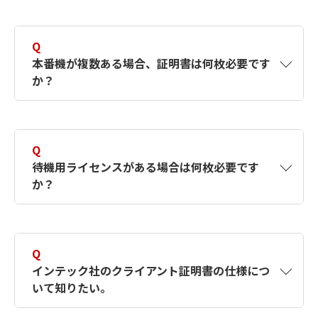
EDI-Master B2B for JX-Client
A
発注申請書の申請フローおよび「インテックへ
EDI-Master B2B for BANK TCP／IP-Client
の申請方法」をご確認ください。
Q
EDI-Master B2B for TLS Windows版
本番機が複数ある場合、証明書は何枚必要です
審査書類や記入方法のマニュアルはインテック
か？
社HPからダウンロードいただけます。
発注申請書はこちら （PDF形式／0.56Mバ
イト）
A
同一拠点内であればコピーしてお使いいただい
発注申請書はこちら （PDF形式／0.56Mバ
て問題ありません。
イト）
Q
待機用ライセンスがある場合は何枚必要です
上記以外の想定、ご不明な点がある場合は別途
か？
インテック社申請書類・マニュアルはこち
ご相談ください。
ら
A
待機用端末の場合、基本的には本番用端末と同
一拠点内であれば同一の証明書を利用して問題
Q
ありません。
インテック社のクライアント証明書の仕様につ
いて知りたい。
ただし、あくまでバックアップ機としての用途
を想定しており、証明書更新の際は本番機にて