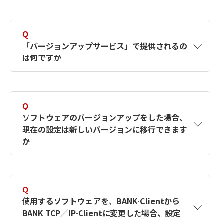
年間保守サービスパックに未加入の場合、
A
専用の依頼書（「バージョンアップ依頼書
加入の上バージョンアップサービスをご利
」）をダウンロードし、必要事項をご記入の上
Q
用ください（加入時、保守精算金が発生し
FAX又はメールにてお送りください。ご契約者
「バージョンアップサービス」で提供されるの
専用のサポートサイトから、依頼書をダウンロ
ます）。加入に際しては、既存のソフトウ
は何ですか
ードできます。（専用サポートサイトのIDとパ
ェアがサポート対象バージョンであること
スワードが必要です）
をご確認ください。
A
ソフトウェアのCD-ROMをお送りします。古い
バージョンからのバージョンアップ用プログラ
サポート対象バージョンの確認はこちら
Q
ムではなく、現在販売している最新バージョン
ソフトウェアのバージョンアップをした場合、
をお届けいたします。
現在の設定は新しいバージョンに移行できます
か
また、シリアル番号が変更になりますので、新
しいシリアル番号に対する年間保守サービスパ
A
移行できます。現在の設定を新しいバージョン
ックのライセンス証書を同封いたします。
に移行するための「設定移行手順書」がソフト
Q
ウェアに付属されています。
使用するソフトウェアを、BANK-Clientから
BANK TCP／IP-Clientに変更した場合、設定
また、一部のソフトウェアでは「設定移行ツー