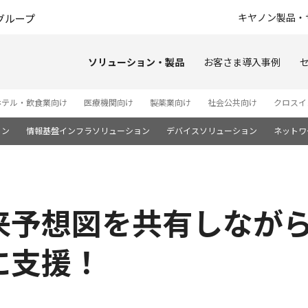
このページの本文へ
キヤノン製品・
グループ
ソリューション・製品
お客さま導入事例
ホテル・飲食業向け
医療機関向け
製薬業向け
社会公共向け
クロスイ
ョン
情報基盤インフラソリューション
デバイスソリューション
ネットワ
来予想図を共有しなが
に支援！