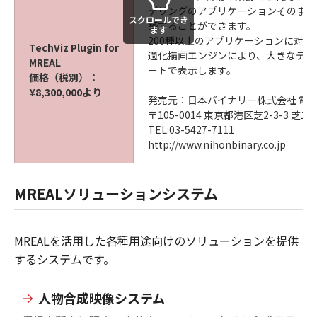
デリングのアプリケーションそのまま
スクロールでき
築することができます。
ます
200種以上のアプリケーションに対応し、
TechViz Plugin for
適化描画エンジンにより、大きなデー
MREAL
ートで表示します。
価格（税別）：
¥8,300,000より
発売元：日本バイナリー株式会社 電
〒105-0014 東京都港区芝2-3-3 
TEL:03-5427-7111
http://www.nihonbinary.co.jp
MREALソリューションシステム
MREALを活用した各種用途向けのソリューションを提供
するシステムです。
人物合成映像システム