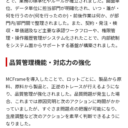
とで、業務の標準化やルールが確立されました。画面単
位、データ単位に担当部門が明確化され、いつ・誰が・
何を行うのか(何を行ったのか)・前後作業は何か、が部
門内/部門間で整理されました。また、契約・発注・検
収・単価遡及など主要な承認ワークフローや、権限管
理・操作履歴管理がシステム化されたことで、内部統制
をシステム面からサポートする基盤が構築されました。
品質管理機能・対応力の強化
MCFrameを導入したことで、ロットごとに、製品から原
料、原料から製品と、正逆のトレースが行えるようにな
り、品質管理が強化されました。品質問題が発生した場
合、これまでは原因究明と次のアクションに時間がかか
っていましたが、すぐさま問題点の把握が可能になり、
生産調整など次のアクションを素早く判断できるように
なりました。