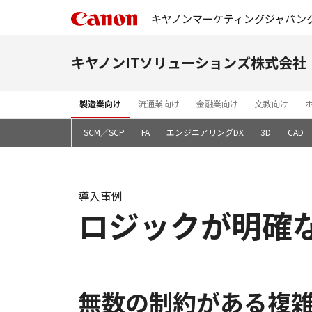
キヤノンマーケティングジャパン
キヤノンITソリューションズ株式会社
製造業向け
流通業向け
金融業向け
文教向け
基幹システム
SCM／SCP
FA
エンジニアリングDX
3D
CAD
導入事例
ロジックが明確
無数の制約がある複