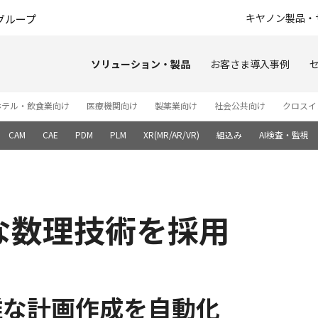
このページの本文へ
キヤノン製品・
グループ
ソリューション・製品
お客さま導入事例
ホテル・飲食業向け
医療機関向け
製薬業向け
社会公共向け
クロスイ
CAM
CAE
PDM
PLM
XR(MR/AR/VR)
組込み
AI検査・監視
な数理技術を採用
雑な計画作成を自動化