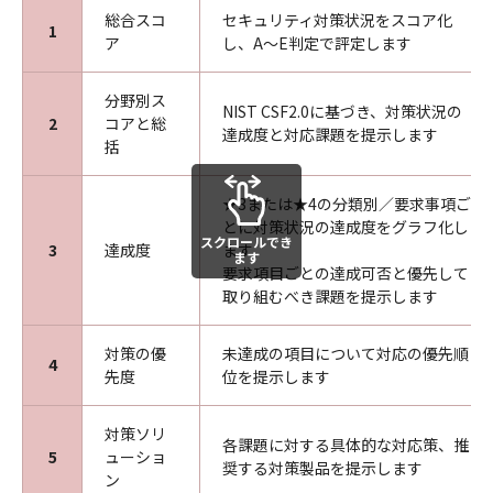
総合スコ
セキュリティ対策状況をスコア化
1
ア
し、A～E判定で評定します
分野別ス
NIST CSF2.0に基づき、対策状況の
2
コアと総
達成度と対応課題を提示します
括
★3または★4の分類別／要求事項ご
とに対策状況の達成度をグラフ化し
スクロールでき
3
達成度
ます
ます
要求項目ごとの達成可否と優先して
取り組むべき課題を提示します
対策の優
未達成の項目について対応の優先順
4
先度
位を提示します
対策ソリ
各課題に対する具体的な対応策、推
5
ューショ
奨する対策製品を提示します
ン