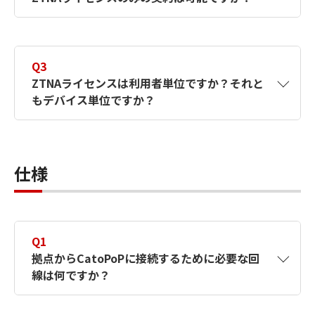
A2
いいえ、最低1つのサイト契約が必要です。
Q3​
ZTNAライセンスは利用者単位ですか？それと
もデバイス単位ですか？
A3​
ZTNAライセンスは利用者単位です。1ライセ
ンスにつき1アカウントが付与され、1アカウ
仕様
ントあたり最大3台のデバイスで利用可能で
す。
Q1
拠点からCatoPoPに接続するために必要な回
線は何ですか？
A1
接続にはインターネット回線が必要です。帯