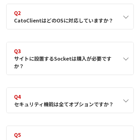
域保証である必要はありませんが、Catoのサ
Q2​
イトライセンスは帯域保証となるため、ベス
CatoClientはどのOSに対応していますか？
トエフォート回線をご利用の場合は余裕のあ
る帯域をご準備ください。なお閉域網や専用
線からはCatoPoPに接続できません。
※
A2​
Windows、Linux
、MacOS、Android、iOS
に対応しています。
Q3
ディストリビューションによる
※
サイトに設置するSocketは購入が必要です
か？
A3
サイトに設置するSocketは、センドバック保
守を含む年間レンタルでご提供します。な
Q4
お、お客さまがお持ちのIPsec対応機器でも
セキュリティ機能は全てオプションですか？
Catoへの接続は可能ですが、自動復旧機能に
優れたSocketのご利用を推奨します。
A4
基本契約（サイトおよびZTNA）には、ファイ
アウォールとSWGが含まれています。それ以
Q5
外の機能はオプションです。