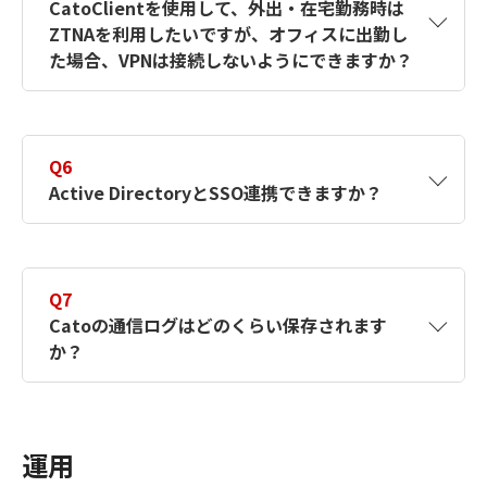
CatoClientを使用して、外出・在宅勤務時は
ZTNAを利用したいですが、オフィスに出勤し
た場合、VPNは接続しないようにできますか？
A5
はい。CatoClientはSokcet配下のネットワー
クに所属していると判別されると
Q6
「OfficeMode」へ移行しVPN接続しない状態
Active DirectoryとSSO連携できますか？
になります。
A6
EntraIDを介することでSSOを実現できます。
ドメインを構成しOffice 365をご利用の場
Q7
合、EntraIDを使用したSSOを推奨します。
Catoの通信ログはどのくらい保存されます
か？
A7
デフォルトで3ヶ月間保存されます。より長期
間保存したい場合はData Lake Storagオプシ
運用
ョンを利用いただくことで可能です。