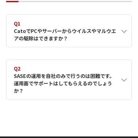
Q1
CatoでPCやサーバーからウイルスやマルウエ
アの駆除はできますか？
A1
いいえ、Catoはネットワークのソリューショ
ンですので、PCのディスク上に存在するマル
Q2
ウエアの駆除はできません。
SASEの運用を自社のみで行うのは困難です。
運用面でサポートはしてもらえるのでしょう
か？
A2
Cato運用支援サービスをオプションでご用意
していますので、必要に応じご用命くださ
い。Cato SASEクラウドのライセンスに付帯
する保守は障害対応までとなり、運用のサポ
ートは含まれていません。Cato運用支援サー