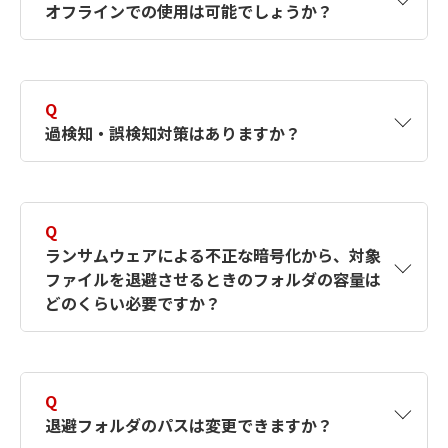
オフラインでの使用は可能でしょうか？
A
初回導入の際のアクティベーション時や、ライ
センス更新時などはインターネット接続が必要
Q
となりますが、それ以外の場合はオフラインで
過検知・誤検知対策はありますか？
使用可能です。
A
はい。AppCheckの「例外設定」機能で対応可
能です。「例外設定」メニュー内に「ファイル
Q
を変更するプロセス」、または「変更されるフ
ランサムウェアによる不正な暗号化から、対象
ァイル」を登録することで、業務上行われる正
ファイルを退避させるときのフォルダの容量は
常なファイル処理が誤検知されないようホワイ
どのくらい必要ですか？
トリストとして設定することができます。
A
リアルタイムバックアップに必要な退避フォル
ダの空き容量については、お客様の運用環境に
Q
より異なりますが、2GB以上（推奨10GB、余
退避フォルダのパスは変更できますか？
裕をもってPC全体の容量の2割を目安）が必要