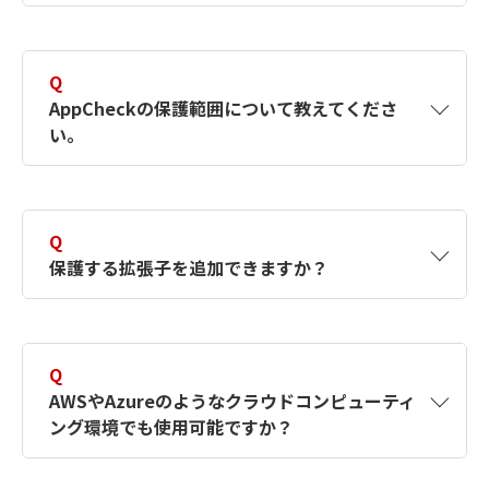
です。
A
Q
はい。退避フォルダは、AppCheckをインストールすると
AppCheckの保護範囲について教えてくださ
「C:\ProgramData\CheckMAL\AppCheck\RansomShelt
い。
をデフォルトパスとして自動生成されます。他のパスへ
更も可能ですが、必ず「ローカルの場所」として設定す
A
AppCheckがインストールされたOSが認識する
必要があります。もし、ネットワークドライブ上のパス
ドライブ（リムーバブルディスク、ネットワー
定された場合は、正常にリアルタイムバックアップ、復
Q
クドライブを含む）に格納されたファイルが保
ができませんのでご注意ください。
保護する拡張子を追加できますか？
護対象です。保護対象のファイルは登録されて
いる拡張子を持つファイルです。
A
はい。AppCheckのオプション、もしくはCMS
のポリシー管理で設定することができます。
Q
AWSやAzureのようなクラウドコンピューティ
ング環境でも使用可能ですか？
A
はい。WindowsOSがインストールされている