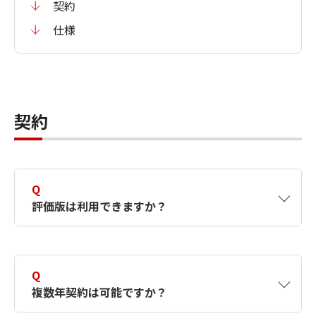
契約
仕様
契約
Q
評価版は利用できますか？
A
はい。AppCheck Pro(PC版)、AppCheck Pro
for Windows Server(サーバ版)、AppCheck
Q
CMS Cloud(CMS)、全て評価可能です。数量
複数年契約は可能ですか？
は、PC版：5、サーバ版：1、CMS：1となりま
す。利用期間は1ヶ月です。評価版のライセン