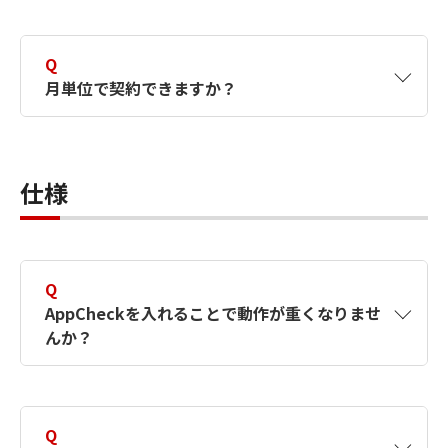
スキーを入力するとすべての機能を利用するこ
A
はい。1年単位で複数年契約可能です。
とができます。
Q
月単位で契約できますか？
A
基本は年間契約となります。例外として、1年
以上のご利用で、更新月を合わせる場合などに
仕様
月単位での契約が可能です。
Q
AppCheckを入れることで動作が重くなりませ
んか？
A
パターンファイルや照合データベース等を使用
しないため低負荷です。
Q