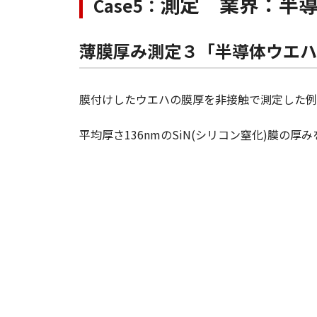
測定 業界：半
Case5：
薄膜厚み測定３「半導体ウエハ
膜付けしたウエハの膜厚を非接触で測定した例
平均厚さ136nmのSiN(シリコン窒化)膜の厚