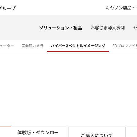
このページの本文へ
キヤノン製品・
グループ
ソリューション・製品
お客さま導入事例
ューター
産業用カメラ
ハイパースペクトルイメージング
3Dプロファイ
利用シーン
体験版・ダウンロー
ご購入について