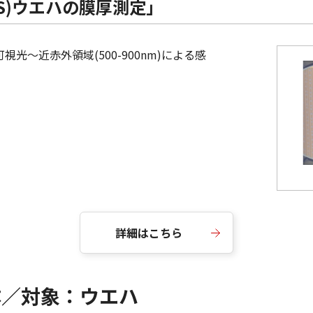
S)ウエハの膜厚測定」
光～近赤外領域(500-900nm)による感
詳細はこちら
体／対象：ウエハ