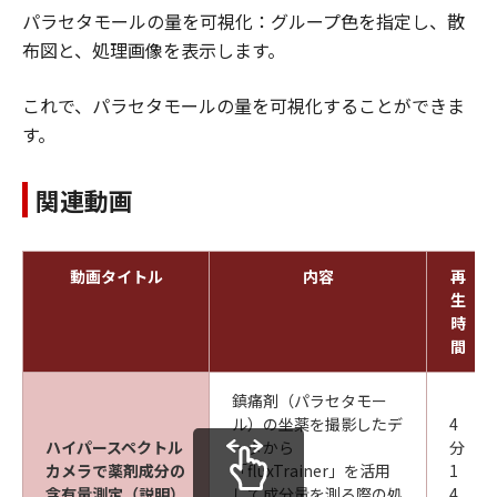
パラセタモールの量を可視化：グループ色を指定し、散
布図と、処理画像を表示します。
これで、パラセタモールの量を可視化することができま
す。
関連動画
動画タイトル
内容
再
生
時
間
鎮痛剤（パラセタモー
ル）の坐薬を撮影したデ
4
ハイパースペクトル
ータから
分
カメラで薬剤成分の
「fluxTrainer」を活用
1
含有量測定（説明）
して成分量を測る際の処
4