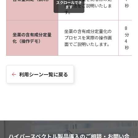
スクロールでき
理方法をご説明いたしま
秒
ます
す。
8
坐薬の含有成分定量化の
坐薬の含有成分定量
分
プロセスを実際の操作画
化（操作デモ）
4
面でご説明いたします。
秒
利用シーン一覧に戻る
ハイパースペクトル製品導入のご相談・お問い合