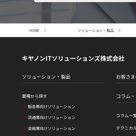
サ
HOME
ソリューション・製品
イ
ト
内
の
現
キヤノンITソリューションズ株式会社
在
位
置
ソリューション・製品
お客さま
コラム・
業種から探す
製造業向けソリューション
コラム一
流通業向けソリューション
テクニカ
金融業向けソリューション