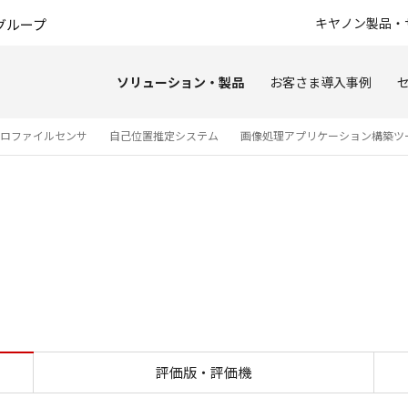
このページの本文へ
キヤノン製品・
グループ
ソリューション・製品
お客さま導入事例
プロファイルセンサ
自己位置推定システム
画像処理アプリケーション構築ツ
HMS
評価版・評価機