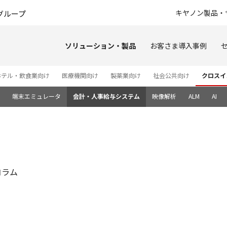
このページの本文へ
キヤノン製品・
グループ
ソリューション・製品
お客さま導入事例
ホテル・飲食業向け
医療機関向け
製薬業向け
社会公共向け
クロスイ
端末エミュレータ
会計・人事給与システム
映像解析
ALM
AI
コラム