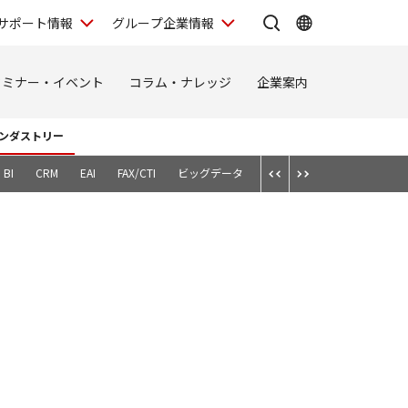
サポート情報
グループ企業情報
セミナー・イベント
コラム・ナレッジ
企業案内
ンダストリー
BI
CRM
EAI
FAX/CTI
ビッグデータ
スマートデバイス
テレワ