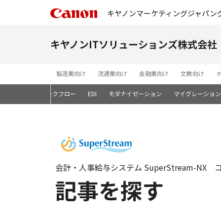
キヤノンマーケティングジャパン
キヤノンITソリューションズ株式会社
製造業向け
流通業向け
金融業向け
文教向け
ン開発基盤
ワークフロー
EDI
モダナイゼーション
マイグレーション
会計・人事給与システム SuperStream-NX 
記事を探す