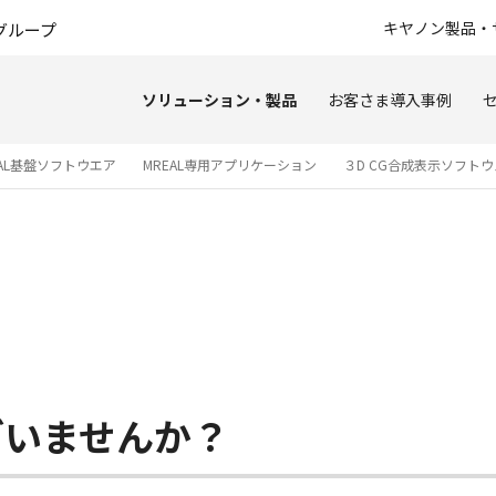
このページの本文へ
キヤノン製品・
グループ
ソリューション・製品
お客さま導入事例
EAL基盤ソフトウエア
MREAL専用アプリケーション
３D CG合成表示ソフト
ざいませんか？