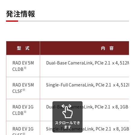
発注情報
型 式
内 容
RAD EV 5M
Dual-Base CameraLink, PCIe 2.1 ｘ4, 512M
※
CLDB
RAD EV 5M
Single-Full CameraLink, PCIe 2.1 ｘ4, 512
※
CLSF
RAD EV 1G
Dual-Base CameraLink, PCIe 2.1 ｘ8, 1GB 
※
CLDB
スクロールでき
ます
RAD EV 1G
Single-Full CameraLink, PCIe 2.1 ｘ8, 1GB
※
CLSF