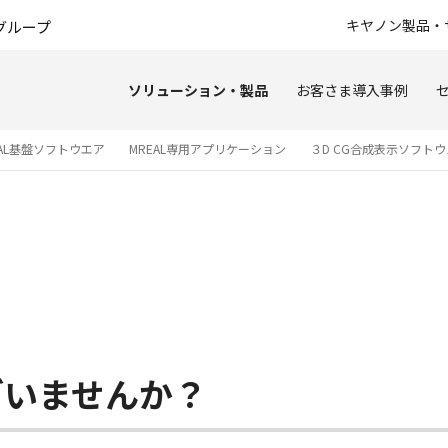
このページの本文へ
キヤノン製品・
グループ
ソリューション・製品
お客さま導入事例
EAL基盤ソフトウエア
MREAL専用アプリケーション
３D CG合成表示ソフト
ざいませんか？