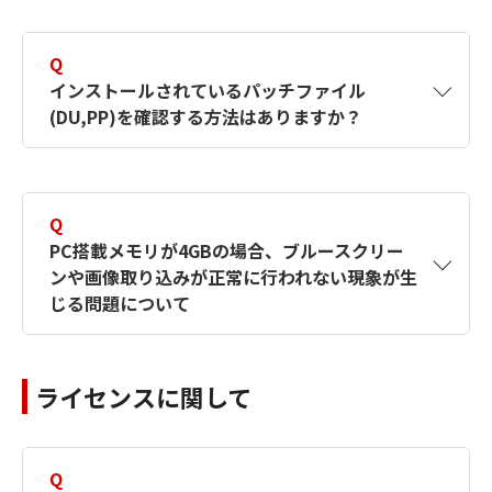
A
できません。
ルしたいバージョンのMILをインストールして
ください。
Q
再度MILをインストールしなおしてください。
インストールされているパッチファイル
既にMILがインストールされている場合は、エ
(DU,PP)を確認する方法はありますか？
【対象製品】MILX
ラーメッセージが表示されます。
【対象製品】MIL9
A
あります。
【対象製品】MILX
【対象製品】MIL8
Q
MilConfigのInformationタブで確認できます。
【対象製品】MIL9
PC搭載メモリが4GBの場合、ブルースクリー
ンや画像取り込みが正常に行われない現象が生
【対象製品】MIL8
【対象製品】MILX
じる問題について
【対象製品】MIL9
A
下記のpdfファイルを参照下さい。
【対象製品】MIL8
ライセンスに関して
WindowsXP(32bit)のみ有効です。
【対象製品】MIL9
Q