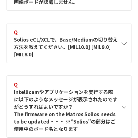
画像ボードが認識しません。
を起動します。
同パッケージのインストール時に画像ボードの
ドライバの選択ができます。
Licensingタブ->Activateに 取得した
A
以下の項目をご確認ください。
Evaluation Codeをコピー/ペーストし、
【対象製品】MILX
Q
Activateボタンを押してください。
確認方法
Solios eCL/XCLで、Base/Mediumの切り替え
【対象製品】MIL9
・
MIL、MIL-Lite はインストール時にボード
方法を教えてください。[MIL10.0] [MIL9.0]
開発用のライセンスが30日間有効になります。
を選択しないとそのドライバがインストー
【対象製品】MIL8
[MIL8.0]
ルされないため、認識しません。当ホーム
【対象製品】MILX
ページの「サポートサイト→ドキュメン
A
以下の手順を行ってください。
ト」のインストールマニュアルを参考に手
順を確認しインストールを行ってくださ
Q
Zebra Technologies社の評価版ダウンロ
切り替え方法
Intellicamやアプリケーションを実行する際
い。併せて、同サイトにあるドキュメント
ードページ
1）
MilConfigを開きます。
に以下のようなメッセージが表示されたのです
「Windows10/7初期設定手順」に記載の
がどうすればよいですか？
2）
設定も行ってください。
Soliosタブを開きます。
The firmware on the Matrox Solios needs
・
3）
画像ボードによっては最新のUpdate(ドラ
Camera-ConfigurationのConfiguration
to be updated・・・ ※”Solios”の部分はご
イバ)の追加インストールが必要なものが
を切り替え、Applyボタンを押してくださ
使用中のボード名となります
あります。当ホームページの「サポートサ
い。