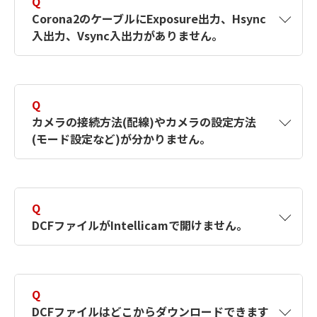
Q
【対象製品】MIL9
Corona2のケーブルにExposure出力、Hsync
【対象製品】MIL8
【対象製品】MILX
【対象製品】MIL8
入出力、Vsync入出力がありません。
【対象製品】MIL9
A
COR244-TO-8BNC/Oのオープンエンドを加工
【対象製品】MIL8
してご利用ください。
Q
カメラの接続方法(配線)やカメラの設定方法
【対象製品】MILX
(モード設定など)が分かりません。
【対象製品】MIL9
A
DCFファイルのComment欄に対応する接続方
【対象製品】MIL8
法が記載されていますので、 IntellicamでDCF
Q
ファイルを開いてご確認下さい。
DCFファイルがIntellicamで開けません。
【対象製品】MILX
A
DCFは上位互換はありますが、下位互換はない
【対象製品】MIL9
ため、 バージョンが高いIntellicamで作成され
Q
たDCFはバージョンが低いIntellicamでは開け
【対象製品】MIL8
DCFファイルはどこからダウンロードできます