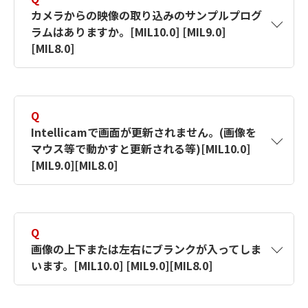
確認項目
・
カメラの電源は入っていますか。
動的にシャットダウンするのでそのままお
カメラからの映像の取り込みのサンプルプログ
・
MilConfigのDefault Valuesタブの
ドキュメント（Zebra Technologies） –
ラムはありますか。[MIL10.0] [MIL9.0]
待ち下さい。
・
ケーブルは断線していませんか。
System(ボード名)、Format(DCFファイ
画像／FAサポートサイト (canon-
[MIL8.0]
2.
[Now clearing the flash eeprom. please
ル)は 正しいですか。
its.co.jp)
【対象製品】MILX
wait...]更新バーが表示
A
・
あります。
MILのサンプルプログラム(MDigGrab、
【対象製品】MIL9
ソフトウェア（Zebra Technologies） –
3.
[Now writing the FPGA file in the flash
MdigProcess等)では取り込めますか。
画像／FAサポートサイト (canon-
Q
【対象製品】MIL8
eeprom. please wait...]更新バーが表示
Matrox Control Centerからサンプル集である
its.co.jp)
Intellicamで画面が更新されません。(画像を
【対象製品】MILX
*SoliosFPGA搭載時のみ表示
Matrox Example Launcherを起動できます。
マウス等で動かすと更新される等)[MIL10.0]
この中にある「MdigGrab」がライブ表示と静
【対象製品】MIL9
4.
[Finished updating Matrox Solios
[MIL9.0][MIL8.0]
止画取込み、「MdigProcess」がフルフレーム
firmware.Click...]
【対象製品】MIL8
取り込み＋リアルタイム画像処理のサンプルで
A
「ｷｬﾝｾﾙ」：更新不実施。再起動時に再び
MIL8ではDirectDrawで、MIL9以降ではDirectX
す。
聞いてきますので更新してください。
にて動作しています。
その他に、複数台カメラやラインセンサの取り
Q
ご使用のグラフィックスカードの機能によって
込みサンプルなどを当ホームページの「サポー
画像の上下または左右にブランクが入ってしま
【対象製品】MIL9
は、描画が正常に行われない可能性がありま
トサイト→FAQ一覧→カメラ接続」に用意して
います。[MIL10.0] [MIL9.0][MIL8.0]
す。
【対象製品】MIL8
おります。
A
以下の手順を行ってください。