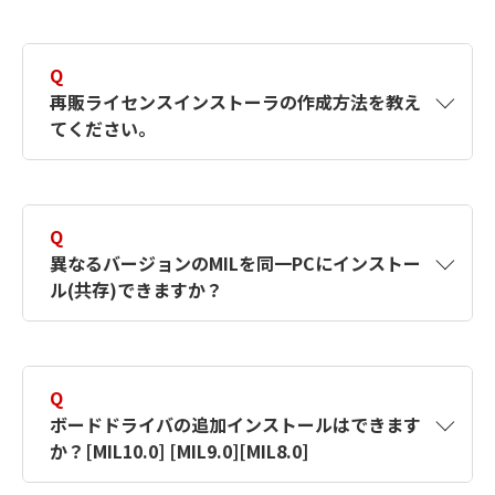
install/1178/
2)
その後、エラーメッセージが出ますが「送
A
タスクマネージャのプロセスタブにある
信しない」を選択します。
MilConfig.exeを終了させてください。
Q
※リンク先は認証が必要なサポートページで
3)
以上でインストールが続行されます。
再販ライセンスインストーラの作成方法を教え
す。認証については、
【対象製品】MIL8
てください。
サポート：画像処理ソリューション
【対象製品】MIL8
の「Zebra Technologies製品 サポートについ
A
リンク先をご参照ください。
て」をご参照ください。
Q
【対象製品】MIL8
異なるバージョンのMILを同一PCにインストー
ル(共存)できますか？
再販ライセンスインストーラ （PDF形式
／0.11Mバイト）
A
できません。
Q
対策
ボードドライバの追加インストールはできます
か？[MIL10.0] [MIL9.0][MIL8.0]
現在インストールしているバージョンのMILを
アンインストールしてから、新たにインストー