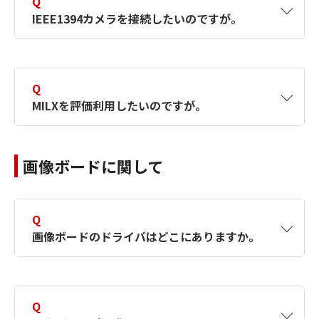
Q
MILを再インストールしてください。
です。
をチェックした上で、MappAllocをする様にし
IEEE1394カメラを接続したいのですが。
てください。
ライセンスキーのドライバを最新にしてく
【対象製品】MILX
ださい。（下記リンクよりダウンロード）
A
MIL-LITEを使用してIEEE1394カメラを使用す
【対象製品】MIL9
【対象製品】MIL9
る場合には、MIL-LITEであってもライセンスが
Q
【対象製品】MIL9
必要です。
【対象製品】MIL8
【対象製品】MIL8
MILXを評価利用したいのですが。
【対象製品】MIL8
【対象製品】MILX
https://es-support-im.canon-
A
Zebra Technologies社のホームページ(Zebra
its.co.jp/matrox/registered/faq/matrox-
ダウンロードページ（タレス社ホームペー
画像ボードに関して
【対象製品】MIL9
Technologies社の評価版ダウンロードページ)
license/961/
ジ）
よりユーザー登録し、MILXのダウンロードと
【対象製品】MIL8
Evaluation Codeを取得してください。
※リンク先は認証が必要なサポートページで
Q
す。認証については、
画像ボードのドライバはどこにありますか。
利用方法
サポート：画像処理ソリューション
の「Zebra Technologies製品 サポートについ
MILXをインストールします。
A
MIL、MIL-Lite のインストーラに画像ボードの
て」をご参照ください。
ドライバも含まれております。
Q
デスクトップ->MILControlCenter->MilConfig