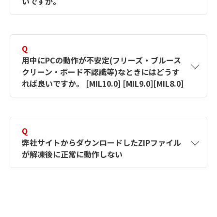
【対象製品】MILX
いですか。
【対象製品】MIL9
【対象製品】MILX
【対象製品】MIL8
A
下記の「ライセンスに関して」を確認して頂い
【対象製品】MIL9
ても動作しない場合は、ご購入代理店または弊
【対象製品】MIL8
Q
社営業担当へご連絡してください。
用中にPCの動作が不安定(フリーズ・ブルース
クリーン・ボード不認識等)なときにはどうす
画像ボードに関して
【対象製品】MILX
れば良いですか。 [MIL10.0] [MIL9.0][MIL8.0]
【対象製品】MIL9
A
以下の項目を確認し、弊社にお問い合わせくだ
【対象製品】MIL8
さい。
Q
弊社サイトからダウンロードしたZIPファイル
ライセンスに関して
確認項目
が解凍後に正常に動作しない
お問い合わせの前に下記事項の確認をお願いし
A
ZIPファイルを解凍する前に、下記設定をご確
ます。
認ください。
発生頻度