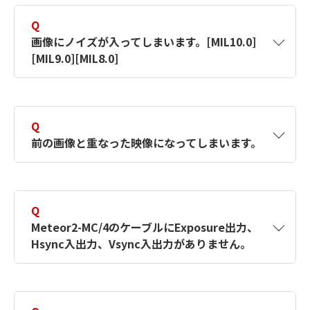
MilConfigのVideo Hardware Accelerationタブ
※こちらは事前に登録が必要です。
のゲージを下げてください。
Q
確認項目
https://es-support-im.canon-
画像にノイズが入ってしまいます。[MIL10.0]
・
DCFファイルはカメラと合っていますか。
its.co.jp/matrox/registered/faq/
[MIL9.0][MIL8.0]
【対象製品】MILX
・
カメラ側の設定は合っていますか。
【対象製品】MIL9
【対象製品】MILX
A
以下の項目をご確認ください。
【対象製品】MILX
【対象製品】MIL8
【対象製品】MIL9
Q
確認項目
【対象製品】MIL9
前の画像と重なった映像になってしまいます。
【対象製品】MIL8
【対象製品】MIL8
・
DCFファイルはカメラと合っていますか。
A
チャンネル切り替えをしている場合、カメラ間
・
カメラ側の設定は合っていますか。
で同期をとる必要があります。
Q
・
ケーブルのノイズ対策(ツイストペアケー
Meteor2-MC/4のケーブルにExposure出力、
ブルのGNDをEARTHにする等)はしていま
トリガー取り込みで発生している場合は、トリ
Hsync入出力、Vsync入出力がありません。
すか。
ガー周期が速すぎるので調整してください。
【対象製品】MILX
A
DBHD44-TO-8BNC/Oのオープンエンドを加工
【対象製品】MILX
してご利用ください。
【対象製品】MIL9