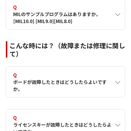
MdispControl( MilDisplay, M_BIT_SHIFT,
Q
また、弊社では個別のセミナーを行っておりま
1)64bitOSにMILX 64bit版をインストールしま
2 ); //10bitの場合
MILのサンプルプログラムはありますか。
す。
す。
[MIL10.0] [MIL9.0][MIL8.0]
詳細は、サポートページFAQの以下をご参照下
セミナーをご希望の際は、弊社までご連絡くだ
2)64bitOSにMILX 32bit版をインストールしま
さい。
A
Matrox Control CenterにあるMatrox Example
さい。
す。
※こちらは事前にご登録が必要です。ご登録は
こんな時には？（故障または修理に関し
Launcherがサンプル集になっております。 そ
こちらへ
て）
の他に、弊社作成のサンプルプログラムを当ホ
64bit版はC:\program filesに、32bit版は
【対象製品】MIL9
https://es-support-im.canon-
ームページの「サポートサイト→FAQ一覧」に
C:\program files(x86)にインストールされま
its.co.jp/matrox/registered/faq/matrox-
【対象製品】MIL8
公開しております。
す。
display/1162/
Q
ボードが故障したときはどうしたらよいです
※こちらは事前にご登録が必要です。
MIL Visual Studio.Netサンプルプログラ
3)64bitOSに32bit版Inspectorをインストール
か。
リンクURL
【対象製品】MILX
ムのコンパイルリンク方法 （PDF形式／
します。
https://es-support-im.canon-
1.63Mバイト）
【対象製品】MIL9
A
its.co.jp/matrox/registered/faq/
下記の「画像ボードに関して」を確認して頂い
64bitOS環境のInspectorで取込みを行うには
※
【対象製品】MIL8
ても動作しない場合は、ご購入代理店または弊
Inspectorの基本的な使い方。 （PDF形式
Distributed MILが必要です。
Q
社営業担当へご連絡してください。
【対象製品】MILX
／2.18Mバイト）
ライセンスキーが故障したときはどうしたらよ