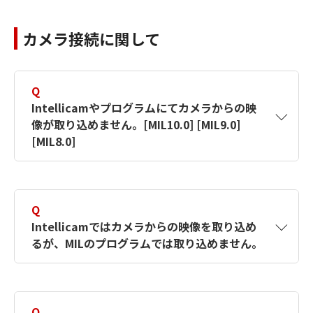
イト→ソフトウェア」から、画像ボードに
A
これはボードのファームウエアの更新(ご使用
4）
電源をシャットダウンしてください。
合ったUpdateをダウンロードし、インス
カメラ接続に関して
のボード内のFirmawareとMILドライバのバー
(カメラケーブルが繋がっていない状態に
トールしてください。
ジョンが合っていない)を意味します。
してシャットダウンしてください)
・
画像ボードを挿入するスロット位置を変え
通常はメッセージに従ってボード内の
Q
てみてください。
【対象製品】MILX
Intellicamやプログラムにてカメラからの映
Firmwareを更新してください。
・
上記サポートサイトは事前に登録が必要で
【対象製品】MIL9
像が取り込めません。[MIL10.0] [MIL9.0]
ただし、カメラなどがボードに接続された状態
※
す。MIL9以前をお使いの方は下記問い合わ
[MIL8.0]
では正しく更新されないため 「キャンセル」を
【対象製品】MIL8
せフォームよりお問い合わせください。
選択してカメラケーブル等を外した状態で再
お問い合せフォーム（Zebra
A
以下の項目をご確認ください。
度、アプリ等を起動しファームウエアの更新を
行ってください。
Technologies製品)
Q
確認方法
この更新メッセージが現れるタイミングはMILの
※
Intellicamではカメラからの映像を取り込め
機能を使用した時です。
・
デバイスマネージャにて画像ボードを認識
るが、MILのプログラムでは取り込めません。
【対象製品】MILX
していますか。
操作手順
・
画像ボードとカメラのケーブル配線は正し
A
以下の項目をご確認ください。
インストールマニュアル （PDF形式／
1.
「OK」：更新実施。 現状のMILにあったフ
いですか。
4.11Mバイト）
ァームウエアが画像ボードに書き込まれ自
Q