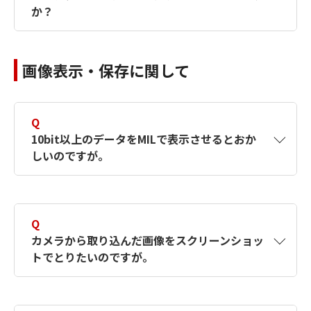
ません。
か？
担当営業(代理店),または問い合わせフォームか
A
弊社サポートサイトから接続実績のあるDCFフ
らお問い合わせ下さい。
画像表示・保存に関して
ァイルをダウンロードできます。掲載されてい
ない場合はお問い合わせください。
【対象製品】MILX
※リンク先は認証が必要なサポートページで
【対象製品】MIL9
Q
10bit以上のデータをMILで表示させるとおか
す。認証については、
【対象製品】MIL8
しいのですが。
サポート：画像処理ソリューション
の「Zebra Technologies製品 サポートについ
て」をご参照ください。
A
10bit以上の画像をMILで表示させる場合に、ノ
イズがのったような画像が表示されます。
【対象製品】MILX
Q
カメラから取り込んだ画像をスクリーンショッ
【対象製品】MIL9
これは、MIL Display8bit表示のため、それ以
トでとりたいのですが。
上のビット数のデータは上位ビットが破棄され
【対象製品】MIL8
るために生じます。
A
MilConfigのVideo Hardware Accelerationタブ
弊社DCFファイルダウンロードページ