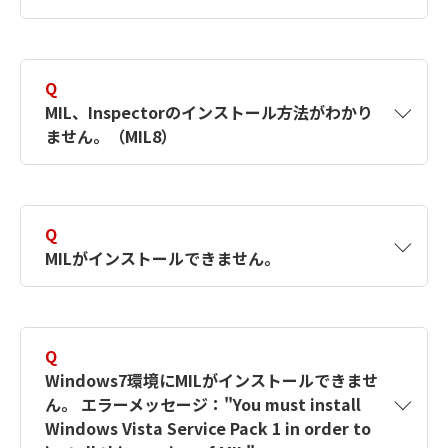
MILインストールマニュアル （PDF形式／
0.51Mバイト）
A
インストールマニュアルをご参照ください。
Q
【対象製品】MIL9
MIL、Inspectorのインストール方法がわかり
ません。（MIL8）
MILインストールマニュアル （PDF形式／
3.92Mバイト）
A
インストールマニュアルをご参照ください。
Q
Inspectorインストールマニュアル （PDF
【対象製品】MIL8
MILがインストールできません。
形式／0.5Mバイト）
原因：
MILインストールマニュアル （PDF形式／
A
すでにMILをインストールしている場合はアン
4.11Mバイト）
インストールをし、再びインストールをしてく
先日のWindows Updateの影響です。Matrox Imaging社よ
Q
ださい。
修正依頼中です。
Windows7環境にMILがインストールできませ
Inspectorインストールマニュアル （PDF
ん。 エラーメッセージ："You must install
形式／1.39Mバイト）
それでもインストールできない場合は、
Windows Vista Service Pack 1 in order to
対策：
CleanMILを使ってアンインストールをし、 再