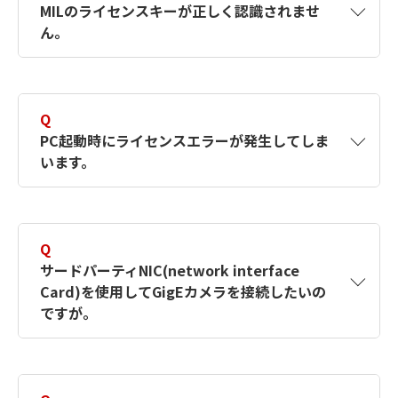
【対象製品】MIL8
MILのライセンスキーが正しく認識されませ
ん。
４GBのメモリー搭載問題
A
以下の項目を1つずつご確認ください。
Q
確認方法
PC起動時にライセンスエラーが発生してしま
います。
ライセンス管理ファイル
(C:\WINDOWS\system32\lservrc)を削除し
A
ライセンスキーのドライバ（sentinelドライ
てください。
バ）が起動する前に、アプリケーションが起動
ソフトウエアランタイムライセンスを使用
Q
※
した為、ライセンスエラーになっていると思わ
されている場合は、lservrc削除後に再度、
サードパーティNIC(network interface
れます。
ライセンスを有効にする必要があります。
Card)を使用してGigEカメラを接続したいの
MilConfig->Licesingタブ-
ですが。
対策
>LicenseManagerよりSoftware
LicenseKeyを再度入力し、Activateしてく
A
MIL-LITEを使用してGigEカメラを使用する場
ださい。
MappAllocの前で、Sleepを入れるか、
合には、MIL-LITEであってもライセンスが必要
sentinelドライバのサービスが起動しているか