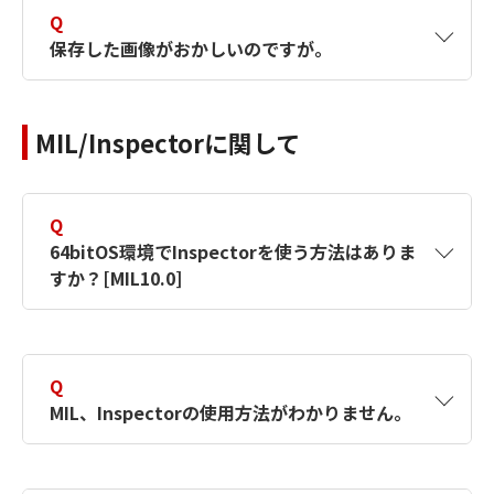
のゲージを6へ下げてください。
対策としては、
Q
保存した画像がおかしいのですが。
MIL FULL：MdispControl( MilDisplay,
【対象製品】MIL8
M_VIEW_MODE, M_AUTO_SCALE );
A
10bit以上のバッファを保存する場合等に起こ
MIL LITE：MdispControl( MilDisplay,
MIL/Inspectorに関して
ります。
M_VIEW_MODE, M_BIT_SHIFT );
MdispControl( MilDisplay, M_BIT_SHIFT,
10bit以上のバッファを保存する場合は、Tiff形
2 ); //10bitの場合
式で保存してください。
Q
64bitOS環境でInspectorを使う方法はありま
対策
すか？[MIL10.0]
【対象製品】MILX
MIL FULL：
MdispControl( MilDisplay,
【対象製品】MIL9
A
MILXから、64bitOS環境に32bit版のInspector
M_VIEW_MODE, M_AUTO_SCALE );
がインストール出来るようになりました。
【対象製品】MIL8
Q
MIL LITE：
MIL、Inspectorの使用方法がわかりません。
インストール手順を説明します。
MdispControl( MilDisplay,
M_VIEW_MODE, M_BIT_SHIFT );
A
次のファイルをご参照下さい。
インストール手順