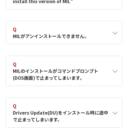
install this version of MIL"
びインストールをしてください。CleanMILは
Microsoft社により問題が修正されるまで次のいずれか方法で
以下のリンク先をご参照ください。
イルを直接実行しご利用ください。
A
ファイルを直接実行する。
Q
【対象製品】MIL9
次の方法でOSの互換性の設定を削除して下さい。
MILがアンインストールできません。
ショートカットを作りそこから実行する。
【対象製品】MIL8
削除方法
A
CleanMILを使ってアンインストールをしてくだ
MIL Helpファイルのインストール場所
1)
スタート→プログラム名を指定して実行を選択し"rege
https://es-support-im.canon-
さい。
its.co.jp/matrox/registered/faq/matrox-
Q
2)
下記から互換性を解除したいファイル名を削除。
C:\ProgramFiles\MatroxImaging\MIL\DOC\hel
MILのインストールがコマンドプロンプト
install/1178/
CleanMILは以下のリンク先をご参照くださ
HKEY_CURRENT_USER\Software\Microsoft\W
(DOS画面)で止まってしまいます。
い。32bit/64bit用があります。
3)
PCを再起動。
※リンク先は認証が必要なサポートページで
【対象製品】MIL9
A
次の方法で回避します。
す。認証については、
サポート：画像処理ソリューション
【対象製品】MIL8
Q
回避方法
の「Zebra Technologies製品 サポートについ
Drivers Update(DU)をインストール時に途中
て」をご参照ください。
1)
コマンドプロンプト(DOS画面)を×ボタン
https://es-support-im.canon-
で止まってしまいます。
で閉じます。
its.co.jp/matrox/registered/faq/matrox-