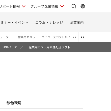
サポート情報
グループ企業情報
セミナー・イベント
コラム・ナレッジ
企業案内
ューター
産業用カメラ
ハイパースペクトルイメージング
3Dプロファイ
SDKパッケージ
産業用カメラ用画像処理ソフト
稼働環境