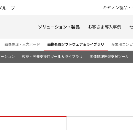
このページの本文へ
キヤノン製品・
グループ
ソリューション・製品
お客さま導入事例
画像処理・入力ボード
画像処理ソフトウェア＆ライブラリ
産業用コンピ
ケーション
検証・開発支援用ツール＆ライブラリ
画像処理開発支援ツール
RobustFinder