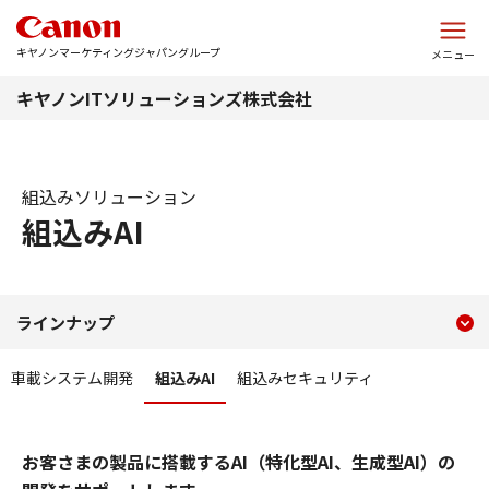
このページの本文へ
キヤノンマーケティングジャパングループ
メニュー
キヤノンITソリューションズ株式会社
組込みソリューション
組込みAI
現在のコンテンツ
組込みAI
ラインナップ
コンテンツメニュー
車載システム開発
組込みAI
組込みセキュリティ
お客さまの製品に搭載するAI（特化型AI、生成型AI）の