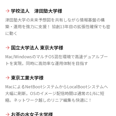
学校法人 津田塾大学様
津田塾大学の未来予想図を共有しながら情報基盤の構
築・運用を強力に支援！ 協創13年目の拡張性確保でも密
に動く
国立大学法人 東京大学様
Mac/WindowsのマルチOS混在環境で高速デュアルブー
トを実現。同時に高効率な運用体制を目指す
東京工業大学様
MacによるNetBootシステムからLocalBootシステムへ
大幅に刷新。OSのイメージ配信時間は通常の1/6に短
縮。ネットワーク越しのリニア編集も快適に！
お茶の水女子大学様