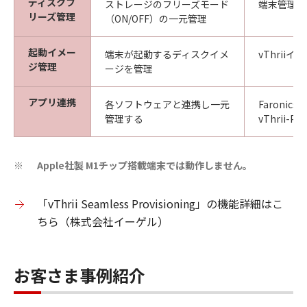
ディスクフ
ストレージのフリーズモード
端末管理
リーズ管理
（ON/OFF）の一元管理
起動イメー
端末が起動するディスクイメ
vThrii
ジ管理
ージを管理
アプリ連携
各ソフトウェアと連携し一元
Faronics 
管理する
vThrii-P P
Apple社製 M1チップ搭載端末では動作しません。
※
「vThrii Seamless Provisioning」の機能詳細はこ
ちら（株式会社イーゲル）
お客さま事例紹介