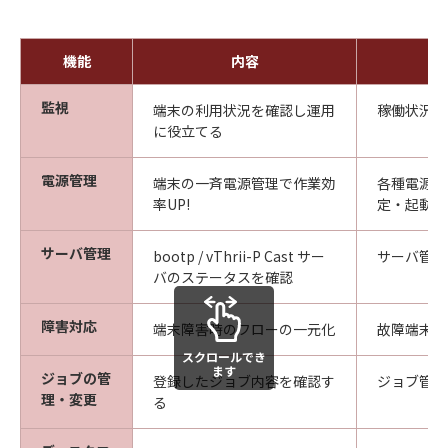
機能
内容
監視
端末の利用状況を確認し運用
稼働状況
に役立てる
電源管理
端末の一斉電源管理で作業効
各種電源設
率UP!
定・起動ス
サーバ管理
bootp / vThrii-P Cast サー
サーバ管理
バのステータスを確認
障害対応
端末障害時のフローの一元化
故障端末登
スクロールでき
ます
ジョブの管
登録したジョブ内容を確認す
ジョブ管理
理・変更
る