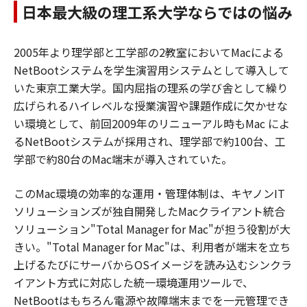
日本最大級の理工系大学ならではの悩み
2005年より理学部と工学部の2教室においてMacによる
NetBootシステムを学生演習用システムとして導入して
いた東京工業大学。国内屈指の理系の学び舎として繰り
広げられるハイレベルな授業演習や課題作成に欠かせな
い環境として、前回2009年のリニューアル時もMac によ
るNetBootシステムが採用され、理学部で約100台、工
学部で約80台のMac端末が導入されていた。
このMac環境の効率的な運用・管理体制は、キヤノンIT
ソリューションズが独自開発したMacクライアント統合
ソリューション"Total Manager for Mac"が担う役割が大
きい。"Total Manager for Mac"は、利用者が端末を立ち
上げるたびにサーバからOSイメージを読み込むシンクラ
イアント方式に対応した統一環境運用ツールで、
NetBootはもちろん電源や故障端末までを一元管理でき