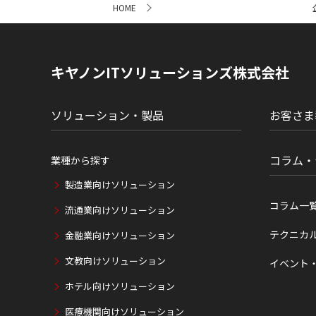
HOME
イ
ト
内
の
現
キヤノンITソリューションズ株式会社
在
位
置
ソリューション・製品
お客さま
コラム・
業種から探す
製造業向けソリューション
コラム一
流通業向けソリューション
テクニカ
金融業向けソリューション
文教向けソリューション
イベント
ホテル向けソリューション
医療機関向けソリューション