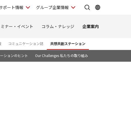
サポート情報
グループ企業情報
セミナー・イベント
コラム・ナレッジ
企業案内
報
コミュニケーション誌
共想共創ステーション
TSノベーションのヒント
Our Challenges 私たちの取り組み