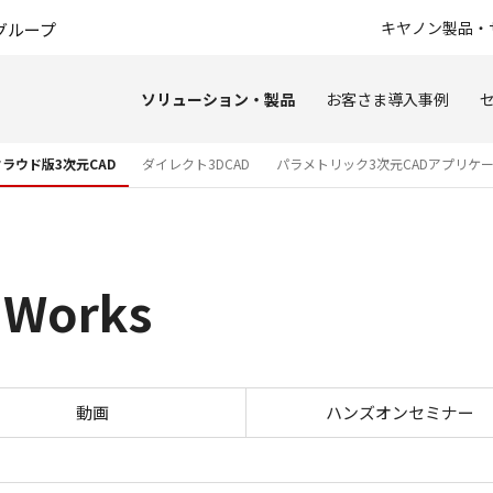
このページの本文へ
キヤノン製品・
グループ
ソリューション・製品
お客さま導入事例
クラウド版3次元CAD
ダイレクト3DCAD
パラメトリック3次元CADアプリケ
 Works
クラウド版3D CAD・3DEXPER
動画
ハンズオンセミナー