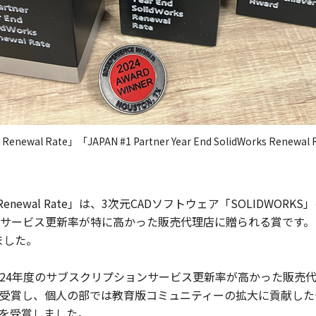
Renewal Rate」「JAPAN #1 Partner Year End SolidWorks Renewal 
lidWorks Renewal Rate」は、3次元CADソフトウェア「SOL
ョンサービス更新率が特に高かった販売代理店に贈られる賞です
ました。
年度のサブスクリプションサービス更新率が高かった販売代理店に贈ら
ewal Rate」を受賞し、個人の部では教育版コミュニティーの拡大に貢
Award」を受賞しました。