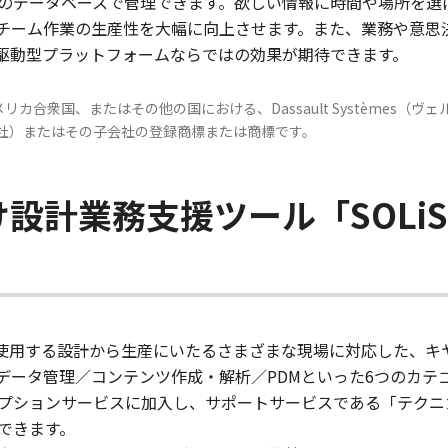
のデータベースで管理できます。欲しい情報に時間や場所を選
チーム作業の生産性を大幅に向上させます。また、業務や意思
タ駆動型プラットフォームならではの効果が期待できます。
、アメリカ合衆国、またはその他の国における、Dassault Systèmes（ヴェ
社）またはその子会社の登録商標または商標です。
 向け設計業務支援ツール「SOLi
RKS」を使用する設計から生産にいたるさまざまな現場に対応した、
データ管理／コンテンツ作成・解析／PDMといった6つのカテゴ
ブスクリプションサービスに加入し、サポートサービスである「テ
できます。