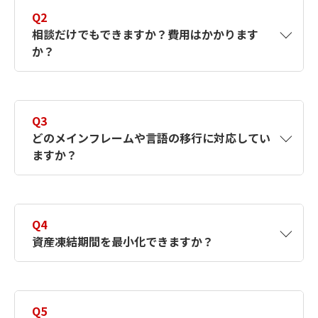
ト面などの観点から総合的に判断する必要が
Q2
あります。当社では、現状分析を含めたアセ
相談だけでもできますか？費用はかかります
スメントからご支援します。お気軽にご相談
か？
ください。
A2
初回のご相談・ヒアリングは無料で承ってお
ります。具体的なお困りごとが未整理でも問
Q3
題ございません。お気軽にオンライン相談を
どのメインフレームや言語の移行に対応してい
ご利用ください。
ますか？
A3
富士通・IBM・NEC製メインフレーム、レガ
シーシステムからの移行、Easytrieve、
Q4
IDLⅡ、COBOL/Sなど第四世代言語のコンバ
資産凍結期間を最小化できますか？
ージョンに対応しています。
A4
当社独自のツールや自動化により品質を担保しつ
つ、資産凍結期間を最小化しながら短期間での移
Q5
行を目指します。変更を抑えるリホストを軸に並