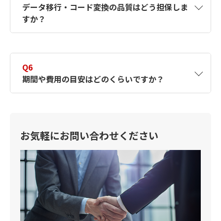
データ移行・コード変換の品質はどう担保しま
行稼働やリハーサルを計画し、段階的に移行する
すか？
ことが可能です。
A5
独自ツールのストレートコンバージョンをベ
ースに、お客さまの状況に合わせてカスタマ
Q6
イズした専用ツールを用いて、機械化により
期間や費用の目安はどのくらいですか？
信頼性を確保します。変更されたデータ資産
は再変換が可能なものです。資産凍結期間を
最小限にしながらも、最低限の手修正にとど
A6
移行元システムの規模や要件によって大きく
めることで、高い品質を担保します。
変動します。まずはリスクや必要な作業を事
前に評価・分析し、作業範囲を見定めた上
お気軽にお問い合わせください
で、スケジュールと概算をご提示します。