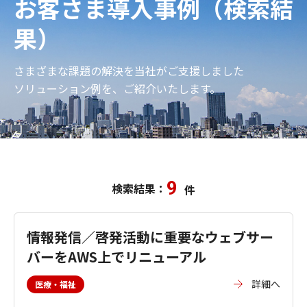
お客さま導入事例（検索結
果）
さまざまな課題の解決を当社がご支援しました
ソリューション例を、ご紹介いたします。
9
検索結果：
件
情報発信／啓発活動に重要なウェブサー
バーをAWS上でリニューアル
詳細へ
医療・福祉