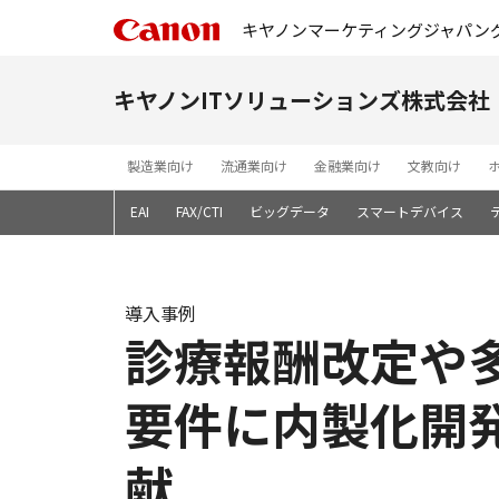
キヤノンマーケティングジャパン
キヤノンITソリューションズ株式会社
製造業向け
流通業向け
金融業向け
文教向け
AI
BI
CRM
EAI
FAX/CTI
ビッグデータ
スマートデバイス
導入事例
診療報酬改定や
要件に内製化開
献