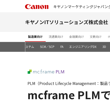
キヤノンマーケティングジャパン
キヤノンITソリューションズ株式会社
製造業向け
流通業向け
金融業向け
文教向け
基幹システム
SCM／SCP
FA
エンジニアリングDX
3D
PLM（Product Lifecycle Managemen
mcframe P