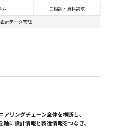
、設計起点のPLM
ラム
ご相談・資料請求
設計データ管理
ジニアリングチェーン全体を横断し、
OMを軸に設計情報と製造情報をつなぎ、