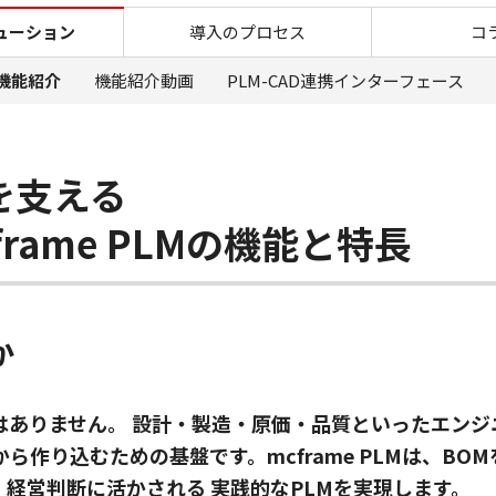
mcframe PLMで実現する
ューション
導入のプロセス
コ
LM機能紹介
機能紹介動画
PLM-CAD連携インターフェース
を支える
rame PLMの機能と特長
か
はありません。 設計・製造・原価・品質といったエン
ら作り込むための基盤です。mcframe PLMは、B
経営判断に活かされる 実践的なPLMを実現します。