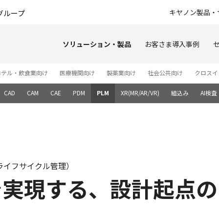
このページの本文へ
キヤノン製品・
グループ
ソリューション・製品
お客さま導入事例
ホテル・飲食業向け
医療機関向け
製薬業向け
社会公共向け
クロスイ
CAD
CAM
CAE
PDM
PLM
XR(MR/AR/VR)
組込み
AI検
t：製品ライフサイクル管理）
LMで実現する、設計起点の