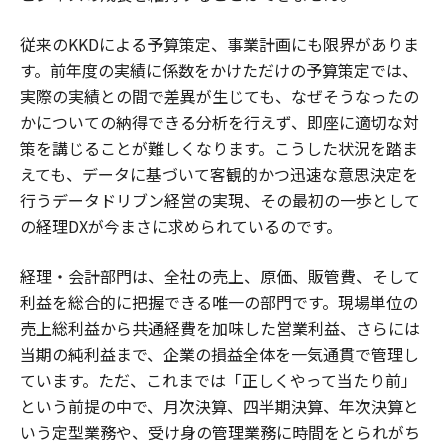
従来のKKDによる予算策定、事業計画にも限界がありま
す。前年度の実績に係数をかけただけの予算策定では、
実際の実績との間で差異が生じても、なぜそうなったの
かについての納得できる分析を行えず、即座に適切な対
策を講じることが難しくなります。こうした状況を踏ま
えても、データに基づいて客観的かつ迅速な意思決定を
行うデータドリブン経営の実現、その最初の一歩として
の経理DXが今まさに求められているのです。
経理・会計部門は、全社の売上、原価、販管費、そして
利益を総合的に把握できる唯一の部門です。現場単位の
売上総利益から共通経費を加味した営業利益、さらには
当期の純利益まで、企業の損益全体を一気通貫で管理し
ています。ただ、これまでは「正しくやって当たり前」
という前提の中で、月次決算、四半期決算、年次決算と
いう定型業務や、受け身の管理業務に時間をとられがち