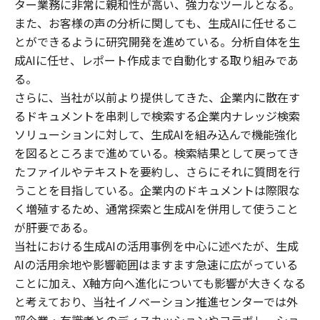
ター業務に非常に親和性が高い、強力なツールとなる。
また、お客様の声の分析に関しても、生成AIに任せるこ
とができるように研究開発を進めている。分析自体を生
成AIに任せ、レポート作成まで自動化する取り組みであ
る。
さらに、当社が以前より提供してきた、企業内に散在す
るドキュメントを串刺しで検索する企業内ナレッジ検索
ソリューションに対して、生成AIを組み込んで機能強化
を図るところまで進めている。検索結果として戻ってき
たファイルやテキストを要約し、さらにそれに質問を行
うことを目指している。企業内のドキュメントは際限な
く増殖するため、通常探索と生成AIを併用して使うこと
が肝要である。
当社における生成AIの活用事例を中心に述べたが、生成
AIの活用余地や影響範囲はますます急速に広がっている
ことに加え、X軸方向へ進化についても影響が大きくなる
と考えており、当社イノベーション推進センターでは外
部企業・有識者とのディスカッションやコラボレーショ