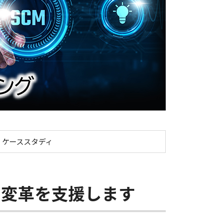
トコンサルティング｜SCM｜キヤノンITソリューショ
ケーススタディ
M変革を支援します