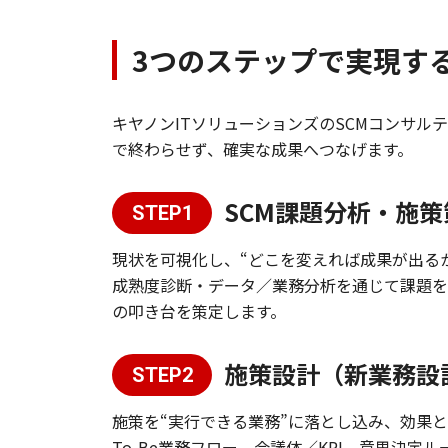
3つのステップで実現する
キヤノンITソリューションズのSCMコンサル
で終わらせず、確実な成果へつなげます。
SCM課題分析・施策
STEP1
現状を可視化し、“どこを変えれば成果が出る
​成熟度診断・データ／業務分析を通じて課題を
の叩き台を策定します。
施策設計（新業務設計
STEP2
施策を“実行できる業務”に落とし込み、効果
​To-Be業務フロー、会議体／KPI、意思決