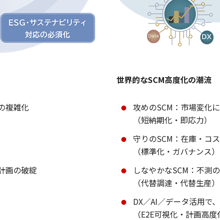
世界的なSCM高度化の潮流
の複雑化
攻めのSCM：市場変化
）
（短納期化・即応力）
守りのSCM：在庫・コ
（標準化・ガバナンス）
計画の破綻
しなやかなSCM：不測
（代替調達・代替生産）
DX／AI／データ活用
（E2E可視化・計画高度