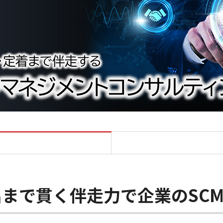
サプライチェーンマネジメン
まで貫く伴走力で企業のSC