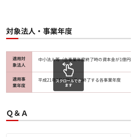
対象法人・事業年度
適用対
中小法人等（各事業年度終了時の資本金が1億円以
象法人
適用事
平成21年2月1日以後に終了する各事業年度
スクロールでき
業年度
ます
Ｑ＆Ａ