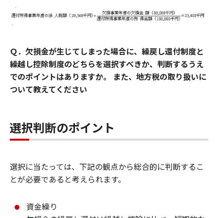
要件を満たすことで、還付を受けることができ
ます。
適用要件
Ｑ．欠損金が生じてしまった場合に、繰戻し還付制度と
繰越し控除制度のどちらを選択すべきか、判断するうえ
還付所得事業年度から欠損事業年度の前事業年
でのポイントはありますか。 また、地方税の取り扱いに
度まで連続して青色申告書を提出しているこ
ついて教えてください
と。
（当社の場合、前期において青色申告書を提出
していることが要件となります。）
選択判断のポイント
欠損事業年度（当期）の青色申告書を提出期限
までに提出していること。
一定の事項を記載した還付請求書を確定申告書
選択に当たっては、下記の観点から総合的に判断するこ
の提出と同時に提出していること。
とが必要であると考えられます。
資金繰り