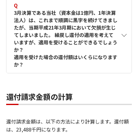
Q
3月決算である当社（資本金は1億円、1年決算
法人）は、これまで順調に黒字を続けてきまし
たが、当期平成21年3月期において欠損が生じ
てしまいました。 繰戻し還付の適用を考えて
いますが、適用を受けることができるでしょう
か？
適用を受けた場合の還付額はいくらになります
か？
A
前期：還付所得事業年度
所得金額：100,000,000円、納付法人税額：
還付請求金額の計算
29,360,000円
当期：欠損事業年度????
欠損金額：80,000,000円
還付請求金額は、以下の方法により計算します。還付額
は、23,488千円になります。
期末資本金額が1億円以下であり、平成21年2月
1日以後終了事業年度に該当するため、下記の