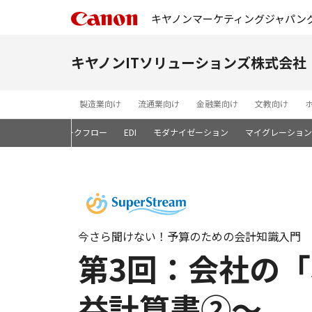
キヤノンマーケティングジャパン
キヤノンITソリューションズ株式会社
製造業向け
流通業向け
金融業向け
文教向け
ン開発基盤
ワークフロー
EDI
モダナイゼーション
マイグレーション
今さら聞けない！予算のための会計知識入門
第3回：会社の「
益計算書②～