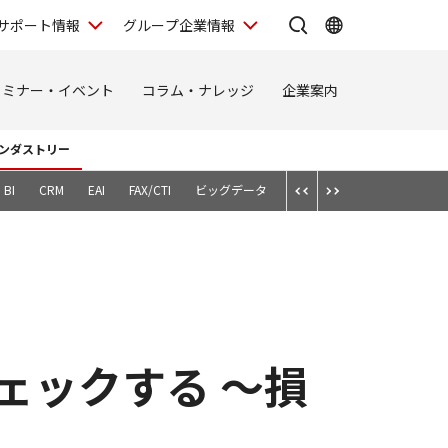
サポート情報
グループ企業情報
セミナー・イベント
コラム・ナレッジ
企業案内
ンダストリー
BI
CRM
EAI
FAX/CTI
ビッグデータ
スマートデバイス
テレワ
ェックする ～損