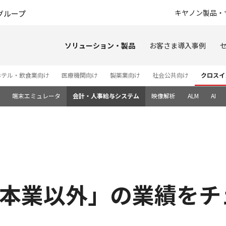
このページの本文へ
キヤノン製品・
グループ
ソリューション・製品
お客さま導入事例
ホテル・飲食業向け
医療機関向け
製薬業向け
社会公共向け
クロスイ
端末エミュレータ
会計・人事給与システム
映像解析
ALM
AI
本業以外」の業績をチ